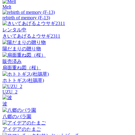
Melt
rebirth of memory (F-13)
レンタル中
きいてあげるよウサギ2311
陽だまりの贈り物
販売済み
扇面重ね図（桜）
ホトトギス(杜鵑草)
UZU_2
波
八郷のバラ園
アイデアのたまご