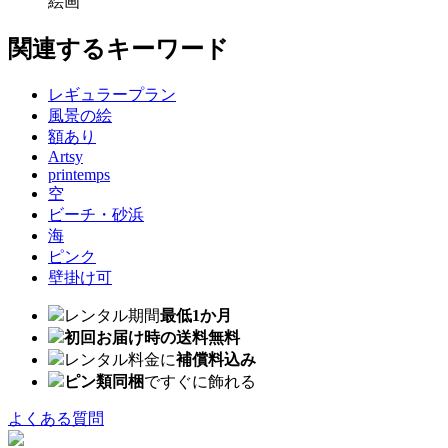
絵画
関連するキーワード
レギュラープラン
風景の絵
額あり
Artsy
printemps
空
ビーチ・砂浜
海
ピンク
壁掛け可
レンタル期間
最低1か月
初回お届け時の送料無料
レンタル料金に
補償料込み
ピン類同梱
ですぐに飾れる
よくある質問