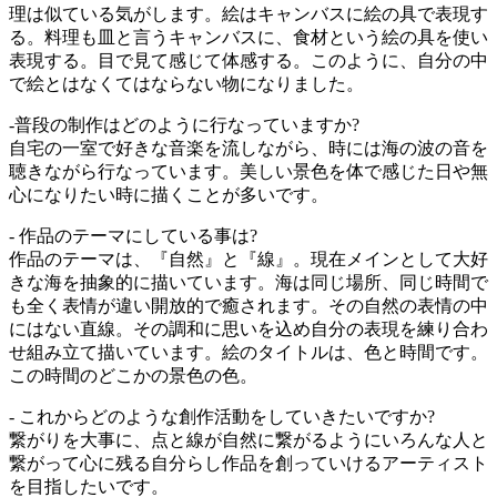
理は似ている気がします。絵はキャンバスに絵の具で表現す
る。料理も皿と言うキャンバスに、食材という絵の具を使い
表現する。目で見て感じて体感する。このように、自分の中
で絵とはなくてはならない物になりました。
-普段の制作はどのように行なっていますか?
自宅の一室で好きな音楽を流しながら、時には海の波の音を
聴きながら行なっています。美しい景色を体で感じた日や無
心になりたい時に描くことが多いです。
- 作品のテーマにしている事は?
作品のテーマは、『自然』と『線』。現在メインとして大好
きな海を抽象的に描いています。海は同じ場所、同じ時間で
も全く表情が違い開放的で癒されます。その自然の表情の中
にはない直線。その調和に思いを込め自分の表現を練り合わ
せ組み立て描いています。絵のタイトルは、色と時間です。
この時間のどこかの景色の色。
- これからどのような創作活動をしていきたいですか?
繋がりを大事に、点と線が自然に繋がるようにいろんな人と
繋がって心に残る自分らし作品を創っていけるアーティスト
を目指したいです。