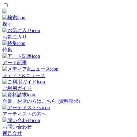
探す
お気に入り
特集
アート記事
メディア&ニュース
ご利用ガイド
企業、お店の方はこちら (資料請求)
アーティストの方へ
お問い合わせ
運営会社