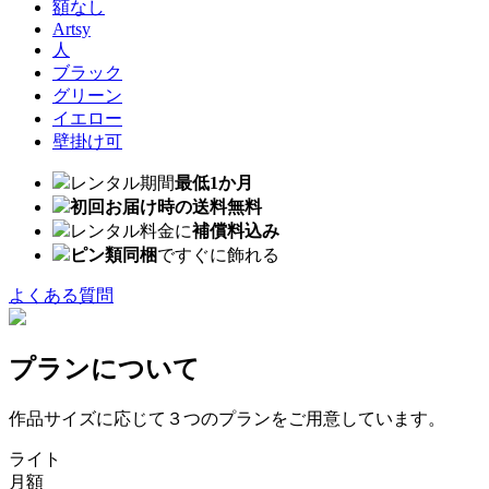
額なし
Artsy
人
ブラック
グリーン
イエロー
壁掛け可
レンタル期間
最低1か月
初回お届け時の送料無料
レンタル料金に
補償料込み
ピン類同梱
ですぐに飾れる
よくある質問
プランについて
作品サイズに応じて３つのプランをご用意しています。
ライト
月額