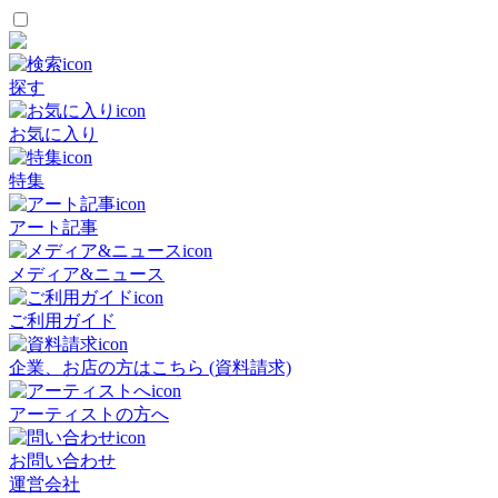
探す
お気に入り
特集
アート記事
メディア&ニュース
ご利用ガイド
企業、お店の方はこちら (資料請求)
アーティストの方へ
お問い合わせ
運営会社