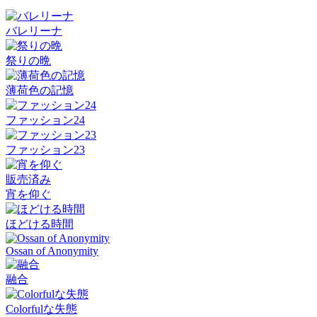
バレリーナ
祭りの晩
薄荷色の記憶
ファッション24
ファッション23
販売済み
宵を仰ぐ
ほどける時間
Ossan of Anonymity
融合
Colorfulな失態