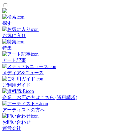
探す
お気に入り
特集
アート記事
メディア&ニュース
ご利用ガイド
企業、お店の方はこちら (資料請求)
アーティストの方へ
お問い合わせ
運営会社