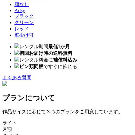
額なし
Artsy
ブラック
グリーン
レッド
壁掛け可
レンタル期間
最低1か月
初回お届け時の送料無料
レンタル料金に
補償料込み
ピン類同梱
ですぐに飾れる
よくある質問
プランについて
作品サイズに応じて３つのプランをご用意しています。
ライト
月額