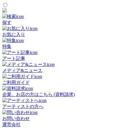
探す
お気に入り
特集
アート記事
メディア&ニュース
ご利用ガイド
企業、お店の方はこちら (資料請求)
アーティストの方へ
お問い合わせ
運営会社