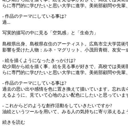
らに専門的に学びたいと思い大学に進学。美術部顧問や先輩
- 作品のテーマにしている事は?
過...
写実的描写の中に見る「空気感」と「生命力」
島根県出身、島根県在住のアーティスト。広島市立大学芸術
影響を受けた人物：ルネ・マグリット、小茂田青樹、友安一
- 絵を描くようになったきっかけは?
幼少期から絵を描く事、絵を見る事が好きで、高校では美術
らに専門的に学びたいと思い大学に進学。美術部顧問や先輩
- 作品のテーマにしている事は?
過去の思い出や感情を色に置き換えて描いています。忘れ去
えるように、見ていて心地のよい配色にしたいと思っていま
- これからどのような創作活動をしていきたいですか?
油絵というツールを用いて、みる人の気持ちに寄り添えるよ
続きを読む