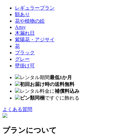
レギュラープラン
額あり
花や植物の絵
Artsy
木漏れ日
紫陽花・アジサイ
花
ブラック
グレー
壁掛け可
レンタル期間
最低1か月
初回お届け時の送料無料
レンタル料金に
補償料込み
ピン類同梱
ですぐに飾れる
よくある質問
プランについて