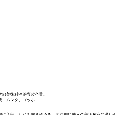
学部美術科油絵専攻卒業。
成、ムンク、ゴッホ
部に入部。油絵を描き始める。同時期に地元の美術教室に通い