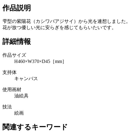
作品説明
雫型の紫陽花（カシワバアジサイ）から光を連想しました。
花が放つ優しい光に安らぎを感じてもらいたいです。
詳細情報
作品サイズ
H460×W370×D45［mm］
支持体
キャンバス
使用画材
油絵具
技法
絵画
関連するキーワード