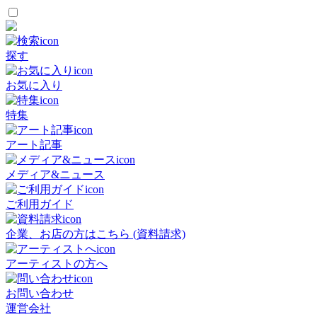
探す
お気に入り
特集
アート記事
メディア&ニュース
ご利用ガイド
企業、お店の方はこちら (資料請求)
アーティストの方へ
お問い合わせ
運営会社