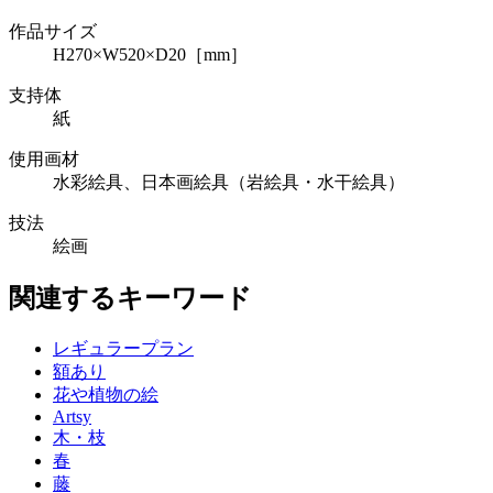
作品サイズ
H270×W520×D20［mm］
支持体
紙
使用画材
水彩絵具、日本画絵具（岩絵具・水干絵具）
技法
絵画
関連するキーワード
レギュラープラン
額あり
花や植物の絵
Artsy
木・枝
春
藤