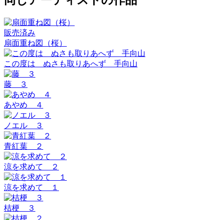
販売済み
扇面重ね図（桜）
この度は ぬさも取りあへず 手向山
藤 ３
あやめ ４
ノエル ３
青紅葉 ２
涼を求めて ２
涼を求めて １
桔梗 ３