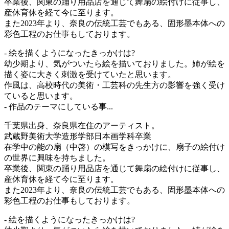
卒業後、関東の踊り用品店を通じて舞扇の絵付けに従事し、
産休育休を経て今に至ります。
また2023年より、奈良の伝統工芸でもある、固形墨本体への
彩色工程のお仕事もしております。
- 絵を描くようになったきっかけは?
幼少期より、気がついたら絵を描いておりました。姉が絵を
描く姿に大きく刺激を受けていたと思います。
作風は、高校時代の美術・工芸科の先生方の影響を強く受け
ていると思います。
- 作品のテーマにしている事...
千葉県出身、奈良県在住のアーティスト。
武蔵野美術大学造形学部日本画学科卒業
在学中の能の扇（中啓）の模写をきっかけに、扇子の絵付け
の世界に興味を持ちました。
卒業後、関東の踊り用品店を通じて舞扇の絵付けに従事し、
産休育休を経て今に至ります。
また2023年より、奈良の伝統工芸でもある、固形墨本体への
彩色工程のお仕事もしております。
- 絵を描くようになったきっかけは?