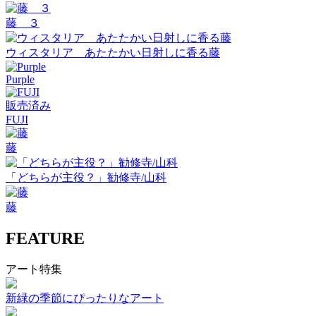
藤 ３
ウィスタリア あたたかい日射しに香る藤
Purple
販売済み
FUJI
藤
「どちらが主役？」勧修寺/山科
藤
FEATURE
アート特集
新緑の季節にぴったりなアート