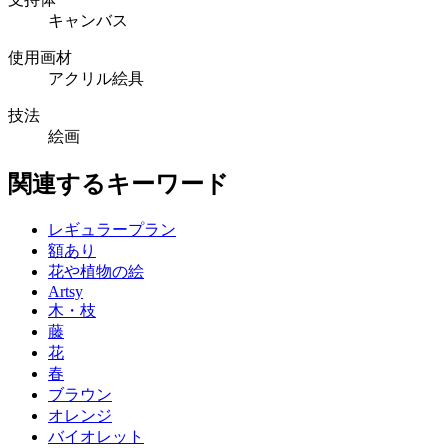
キャンバス
使用画材
アクリル絵具
技法
絵画
関連するキーワード
レギュラープラン
額あり
花や植物の絵
Artsy
木・枝
藤
花
春
ブラウン
オレンジ
バイオレット