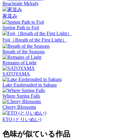
Beachside Melody
家並み
Spring Path to Fuji
Fuji（Breath of the First Light）
Breath of the Seasons
Remains of Light
SATOYAMA
Lake Enshrouded in Sakura
Where Spring Falls
Cherry Blossoms
ETO (とりいぬい)
色味が似ている作品