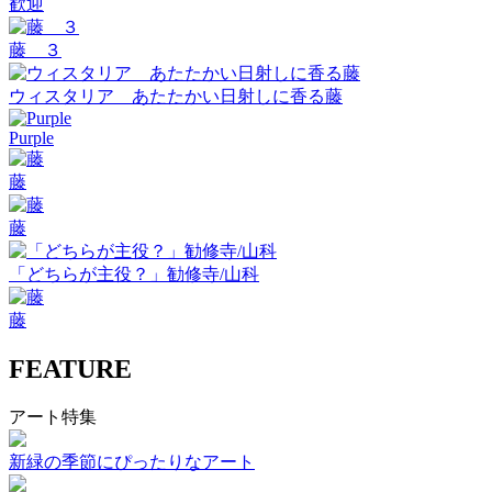
歓迎
藤 ３
ウィスタリア あたたかい日射しに香る藤
Purple
藤
藤
「どちらが主役？」勧修寺/山科
藤
FEATURE
アート特集
新緑の季節にぴったりなアート