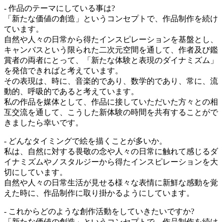
- 作品のテーマにしている事は?
「新たな価値の創造」というコンセプトで、作品制作を続け
ています。
自然や人々の日常から得たインスピレーションを基盤とし、
キャンバスという限られた二次元空間を通して、作者及び鑑
賞者の両者にとって、「新たな体験と表現のダイナミズム」
を発信できればと考えています。
その表現は、時に、音楽的であり、数学的であり、常に、流
動的、呼吸的であると考えています。
私の作品を媒体として、作品に接していただいた方々との相
互交流を通して、こうした新体験の時間を共有することがで
きましたら幸いです。
- どんなタイミングで絵を描くことが多いか。
私は、自然に対する畏敬の念や人々の日常に触れて感じるダ
イナミズムやノスタルジーから得たインスピレーションを大
切にしています。
自然や人々の日常生活が見せる様々な表情に新鮮な感動を覚
えた時に、作品制作に取り掛かるようにしています。
- これからどのような創作活動をしていきたいですか?
「新たな価値の創造」というコンセプトで、作品制作を続け