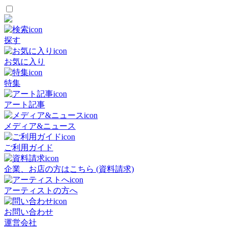
探す
お気に入り
特集
アート記事
メディア&ニュース
ご利用ガイド
企業、お店の方はこちら (資料請求)
アーティストの方へ
お問い合わせ
運営会社