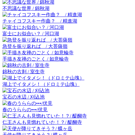
不思議な世界 / 錦秋湖
チャイコフスキー作曲？ / 精進湖
富士にお似合い？ / 河口湖
急登を振り返れば / 大菩薩嶺
手描き友禅のごとく / 如意輪寺
錦秋の古刹 / 室生寺
湖上でイタメシ！（ドロミテ山塊）
宝石の水辺 / 刈込池
春のうららの•••/伏見
仁王さんも見惚れていた！？/ 醍醐寺
天使が降りてきそう？/ 蝶ヶ岳