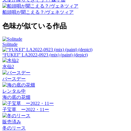
船頭唄が聞こえる？/ヴェネツィア
色味が似ている作品
Solitude
“FUKEI” LA2022-0923 (mix) (paint) (depict)
水仙2
バースデー
レンタル中
海の底の花畑
子宝草 ー2022・11ー
販売済み
冬のリース