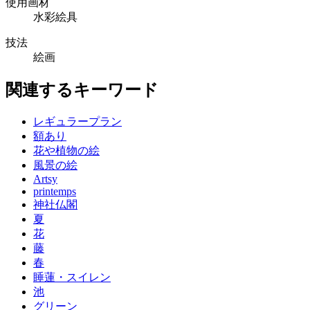
使用画材
水彩絵具
技法
絵画
関連するキーワード
レギュラープラン
額あり
花や植物の絵
風景の絵
Artsy
printemps
神社仏閣
夏
花
藤
春
睡蓮・スイレン
池
グリーン