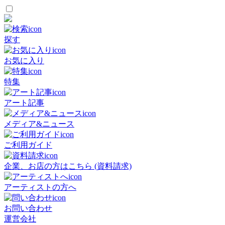
探す
お気に入り
特集
アート記事
メディア&ニュース
ご利用ガイド
企業、お店の方はこちら (資料請求)
アーティストの方へ
お問い合わせ
運営会社