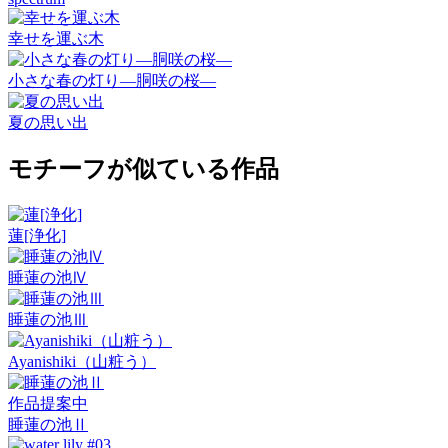
幸せを運ぶ木
小さな春の灯り―胴咲の桜―
夏の思い出
モチーフが似ている作品
蓮[浄化]
睡蓮の池Ⅳ
睡蓮の池Ⅲ
Ayanishiki（山粧う）
作品提案中
睡蓮の池Ⅱ