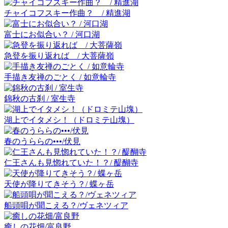
チャイコフスキー作曲？ / 精進湖
富士にお似合い？ / 河口湖
急登を振り返れば / 大菩薩嶺
手描き友禅のごとく / 如意輪寺
錦秋の古刹 / 室生寺
湖上でイタメシ！（ドロミテ山塊）
春のうららの•••/伏見
仁王さんも見惚れていた！？/ 醍醐寺
天使が降りてきそう？/ 蝶ヶ岳
船頭唄が聞こえる？/ヴェネツィア
癒しの花畑/富良野