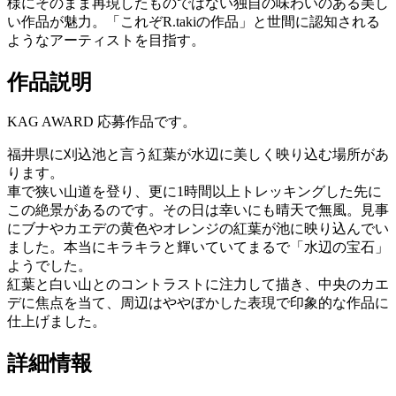
様にそのまま再現したものではない独自の味わいのある美し
い作品が魅力。「これぞR.takiの作品」と世間に認知される
ようなアーティストを目指す。
作品説明
KAG AWARD 応募作品です。
福井県に刈込池と言う紅葉が水辺に美しく映り込む場所があ
ります。
車で狭い山道を登り、更に1時間以上トレッキングした先に
この絶景があるのです。その日は幸いにも晴天で無風。見事
にブナやカエデの黄色やオレンジの紅葉が池に映り込んでい
ました。本当にキラキラと輝いていてまるで「水辺の宝石」
ようでした。
紅葉と白い山とのコントラストに注力して描き、中央のカエ
デに焦点を当て、周辺はややぼかした表現で印象的な作品に
仕上げました。
詳細情報