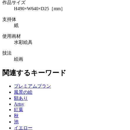
作品サイズ
H490×W640×D25［mm］
支持体
紙
使用画材
水彩絵具
技法
絵画
関連するキーワード
プレミアムプラン
風景の絵
額あり
Artsy
紅葉
秋
池
イエロー