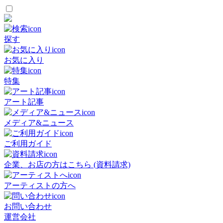
探す
お気に入り
特集
アート記事
メディア&ニュース
ご利用ガイド
企業、お店の方はこちら (資料請求)
アーティストの方へ
お問い合わせ
運営会社