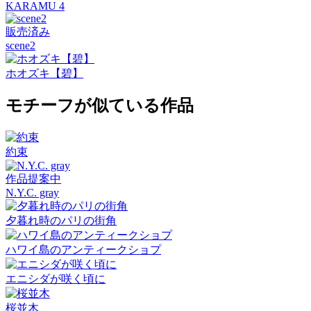
KARAMU 4
販売済み
scene2
ホオズキ【碧】
モチーフが似ている作品
約束
作品提案中
N.Y.C. gray
夕暮れ時のパリの街角
ハワイ島のアンティークショプ
エニシダが咲く頃に
桜並木