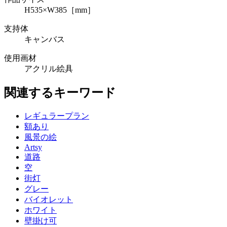
H535×W385［mm］
支持体
キャンバス
使用画材
アクリル絵具
関連するキーワード
レギュラープラン
額あり
風景の絵
Artsy
道路
空
街灯
グレー
バイオレット
ホワイト
壁掛け可