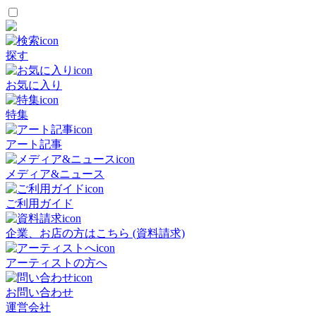
探す
お気に入り
特集
アート記事
メディア&ニュース
ご利用ガイド
企業、お店の方はこちら (資料請求)
アーティストの方へ
お問い合わせ
運営会社