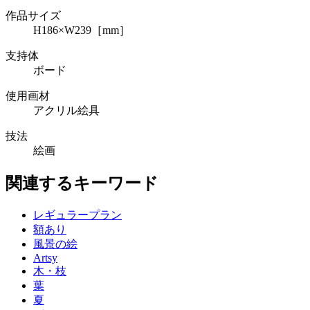
作品サイズ
H186×W239［mm］
支持体
ボード
使用画材
アクリル絵具
技法
絵画
関連するキーワード
レギュラープラン
額あり
風景の絵
Artsy
木・枝
葉
夏