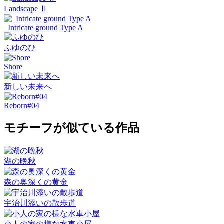
Landscape Ⅱ
_Intricate ground Type A
ふゆのひ
Shore
新しい未来へ
Reborn#04
モチーフが似ている作品
湖の晩秋
森の奥深くの黄金
宇治川添いの散歩道