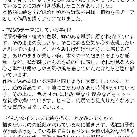
ていることに気が付き感動したことがありました。
本格的に絵を学び始めた頃から野菜や果物・植物をモチーフ
として作品を描くようになりました。
- 作品のテーマにしている事は?
野菜や果物・植物の色形、緑のある風景に惹かれ描いていま
す。そのままの美しさや、そこにある空気や心を表現したい
と思っています。どこかさみしげだけれどそこに感じる強
さ、ありのままが美しい姿、木々の中で包まれるような感
覚⋯など、私が感じたものを絵の中に表し、それが見る人の
心と重なり癒やしや空気や風を感じていただけたらと思い描
いています。
作品に込める思いや表現と同じように大事にしていること
は、絵の質感です。下地にこだわりがあり時間をかけていま
す。その上に、色·かすれ·にじみ·重なり·厚みなどをマット
な質感で描いています。じっと、何度でも見入りたくなるよ
うな質感を目指しています。
- どんなタイミングで絵を描くことが多いですか？
描きたいものの感動が満ちている時に描きます。現在は子供
がお絵描きをしている横で自分もペン画や透明水彩など描く