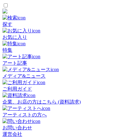
探す
お気に入り
特集
アート記事
メディア&ニュース
ご利用ガイド
企業、お店の方はこちら (資料請求)
アーティストの方へ
お問い合わせ
運営会社