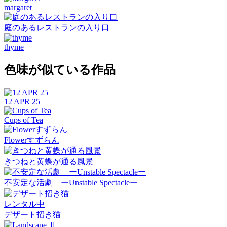
margaret
庭のあるレストランの入り口
thyme
色味が似ている作品
12 APR 25
Cups of Tea
Flowerすずらん
きつねと黄蝶が通る風景
不安定な活劇 ーUnstable Spectacleー
レンタル中
デザート招き猫