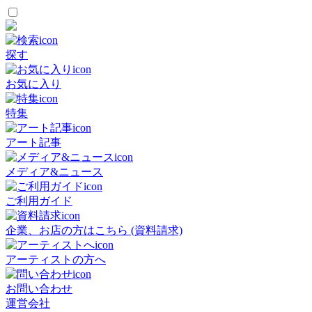
探す
お気に入り
特集
アート記事
メディア&ニュース
ご利用ガイド
企業、お店の方はこちら (資料請求)
アーティストの方へ
お問い合わせ
運営会社