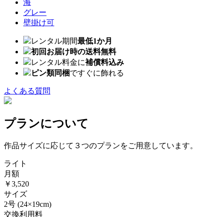
海
グレー
壁掛け可
レンタル期間
最低1か月
初回お届け時の送料無料
レンタル料金に
補償料込み
ピン類同梱
ですぐに飾れる
よくある質問
プランについて
作品サイズに応じて３つのプランをご用意しています。
ライト
月額
￥3,520
サイズ
2号
(24×19cm)
交換利用料