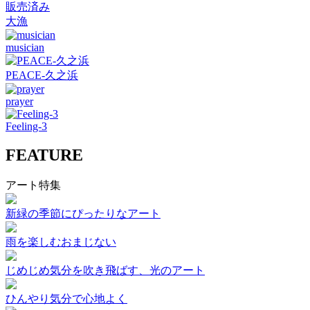
販売済み
大漁
musician
PEACE-久之浜
prayer
Feeling-3
FEATURE
アート特集
新緑の季節にぴったりなアート
雨を楽しむおまじない
じめじめ気分を吹き飛ばす、光のアート
ひんやり気分で心地よく