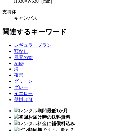
H330×W530［mm］
支持体
キャンバス
関連するキーワード
レギュラープラン
額なし
風景の絵
Artsy
海
夜景
グリーン
グレー
イエロー
壁掛け可
レンタル期間
最低1か月
初回お届け時の送料無料
レンタル料金に
補償料込み
ピン類同梱
ですぐに飾れる