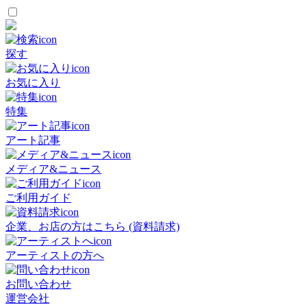
探す
お気に入り
特集
アート記事
メディア&ニュース
ご利用ガイド
企業、お店の方はこちら (資料請求)
アーティストの方へ
お問い合わせ
運営会社