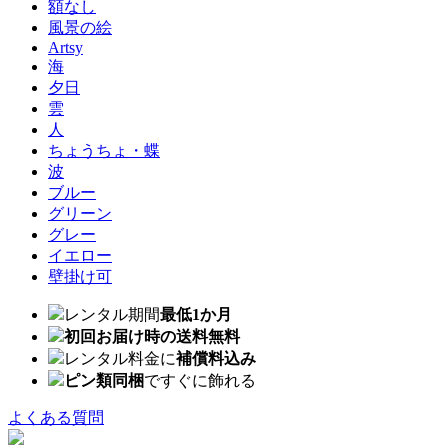
額なし
風景の絵
Artsy
海
夕日
雲
人
ちょうちょ・蝶
波
ブルー
グリーン
グレー
イエロー
壁掛け可
レンタル期間
最低1か月
初回お届け時の送料無料
レンタル料金に
補償料込み
ピン類同梱
ですぐに飾れる
よくある質問