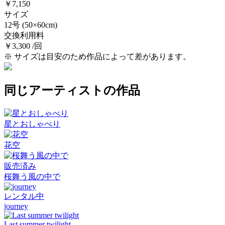
￥7,150
サイズ
12号
(50×60cm)
交換利用料
￥3,300 /回
※ サイズは目安のため作品によって差があります。
同じアーティストの作品
星とおしゃべり
花空
販売済み
桜舞う風の中で
レンタル中
journey
Last summer twilight