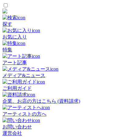
探す
お気に入り
特集
アート記事
メディア&ニュース
ご利用ガイド
企業、お店の方はこちら (資料請求)
アーティストの方へ
お問い合わせ
運営会社