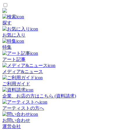
探す
お気に入り
特集
アート記事
メディア&ニュース
ご利用ガイド
企業、お店の方はこちら (資料請求)
アーティストの方へ
お問い合わせ
運営会社