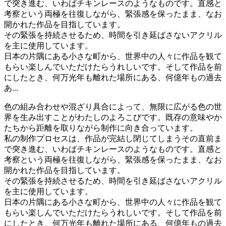
で突き進む、いわばチキンレースのようなものです。直感と
考察という両極を往復しながら、緊張感を保ったまま、なお
開かれた作品を目指しています。
その緊張を持続させるため、時間を引き延ばさないアクリル
を主に使用しています。
日本の片隅にある小さな町から、世界中の人々に作品を観て
もらい楽しんでいただけたらうれしいです。そして作品を前
にしたとき、何万光年も離れた場所にある、何億年もの過去
あ...
色の組み合わせや混ざり具合によって、無限に広がる色の世
界を生み出すことがわたしのよろこびです。既存の意味やか
たちから距離を取りながら制作に向き合っています。
私の制作プロセスは、作品が完結し閉じてしまうその直前ま
で突き進む、いわばチキンレースのようなものです。直感と
考察という両極を往復しながら、緊張感を保ったまま、なお
開かれた作品を目指しています。
その緊張を持続させるため、時間を引き延ばさないアクリル
を主に使用しています。
日本の片隅にある小さな町から、世界中の人々に作品を観て
もらい楽しんでいただけたらうれしいです。そして作品を前
にしたとき、何万光年も離れた場所にある、何億年もの過去