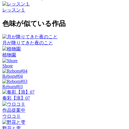
レッスン１
色味が似ている作品
月が降りてきた夜のこと
植物園
Shore
Reborn#04
Reborn#03
奏彩【浪】07
作品提案中
ウロコⅡ
野花と雫