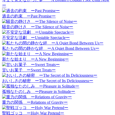
ー
過去の約束 ーPast Promiseー
騒音の静けさ ーThe Silence of Noiseー
不安定な活劇 ーUnstable Spectacleー
私たちの間の静かな絆 ーA Quiet Bond Between Usー
新たな始まり ーA New Beginningー
甘いお菓子 ーSweet Treatsー
おいしさの秘密 ーThe Secret of Its Deliciousnessー
孤独なたのしみ ーPleasure in Solitudeー
重力の関係 ーRelations of Gravityー
聖戦ゴッコ ーHoly War Pretendー