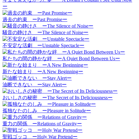
ー
過去の約束 ーPast Promiseー
騒音の静けさ ーThe Silence of Noiseー
不安定な活劇 ーUnstable Spectacleー
私たちの間の静かな絆 ーA Quiet Bond Between Usー
新たな始まり ーA New Beginningー
油断できない ーStay Alertー
おいしさの秘密 ーThe Secret of Its Deliciousnessー
孤独なたのしみ ーPleasure in Solitudeー
重力の関係 ーRelations of Gravityー
聖戦ゴッコ ーHoly War Pretendー