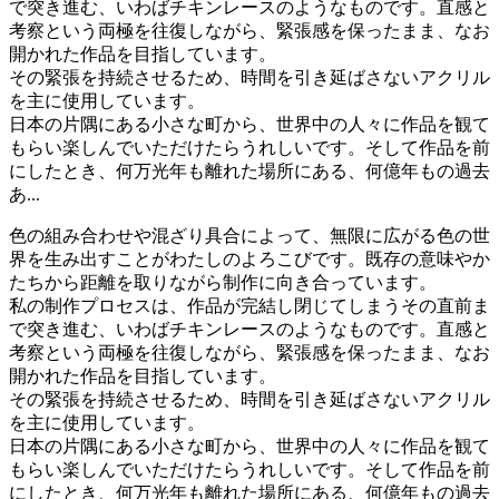
で突き進む、いわばチキンレースのようなものです。直感と
考察という両極を往復しながら、緊張感を保ったまま、なお
開かれた作品を目指しています。
その緊張を持続させるため、時間を引き延ばさないアクリル
を主に使用しています。
日本の片隅にある小さな町から、世界中の人々に作品を観て
もらい楽しんでいただけたらうれしいです。そして作品を前
にしたとき、何万光年も離れた場所にある、何億年もの過去
あ...
色の組み合わせや混ざり具合によって、無限に広がる色の世
界を生み出すことがわたしのよろこびです。既存の意味やか
たちから距離を取りながら制作に向き合っています。
私の制作プロセスは、作品が完結し閉じてしまうその直前ま
で突き進む、いわばチキンレースのようなものです。直感と
考察という両極を往復しながら、緊張感を保ったまま、なお
開かれた作品を目指しています。
その緊張を持続させるため、時間を引き延ばさないアクリル
を主に使用しています。
日本の片隅にある小さな町から、世界中の人々に作品を観て
もらい楽しんでいただけたらうれしいです。そして作品を前
にしたとき、何万光年も離れた場所にある、何億年もの過去