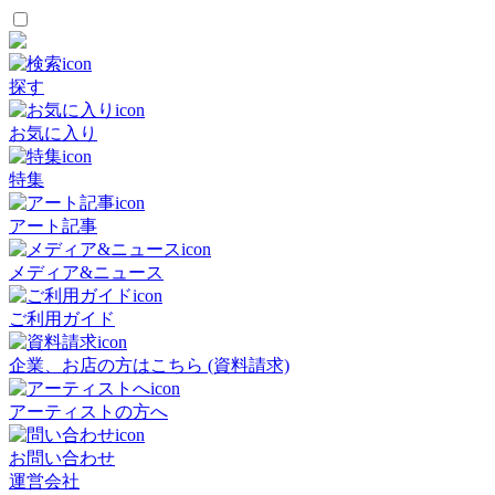
探す
お気に入り
特集
アート記事
メディア&ニュース
ご利用ガイド
企業、お店の方はこちら (資料請求)
アーティストの方へ
お問い合わせ
運営会社