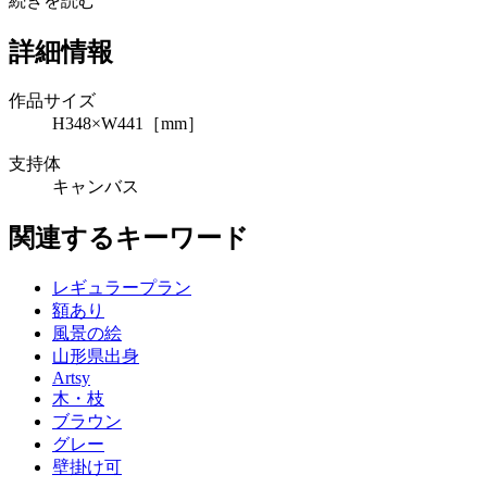
続きを読む
詳細情報
作品サイズ
H348×W441［mm］
支持体
キャンバス
関連するキーワード
レギュラープラン
額あり
風景の絵
山形県出身
Artsy
木・枝
ブラウン
グレー
壁掛け可