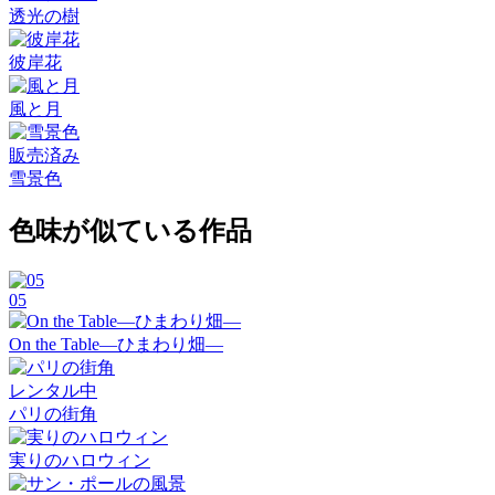
透光の樹
彼岸花
風と月
販売済み
雪景色
色味が似ている作品
05
On the Table―ひまわり畑―
レンタル中
パリの街角
実りのハロウィン