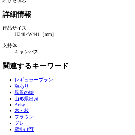
続きを読む
詳細情報
作品サイズ
H348×W441［mm］
支持体
キャンバス
関連するキーワード
レギュラープラン
額あり
風景の絵
山形県出身
Artsy
木・枝
ブラウン
グレー
壁掛け可