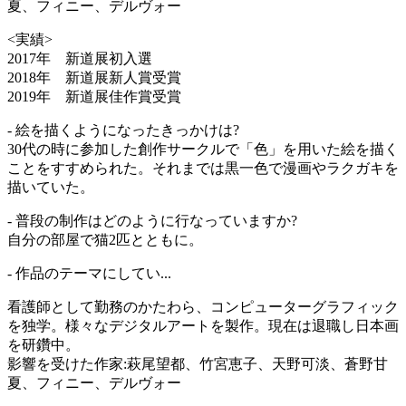
夏、フィニー、デルヴォー
<実績>
2017年 新道展初入選
2018年 新道展新人賞受賞
2019年 新道展佳作賞受賞
- 絵を描くようになったきっかけは?
30代の時に参加した創作サークルで「色」を用いた絵を描く
ことをすすめられた。それまでは黒一色で漫画やラクガキを
描いていた。
- 普段の制作はどのように行なっていますか?
自分の部屋で猫2匹とともに。
- 作品のテーマにしてい...
看護師として勤務のかたわら、コンピューターグラフィック
を独学。様々なデジタルアートを製作。現在は退職し日本画
を研鑽中。
影響を受けた作家:萩尾望都、竹宮恵子、天野可淡、蒼野甘
夏、フィニー、デルヴォー