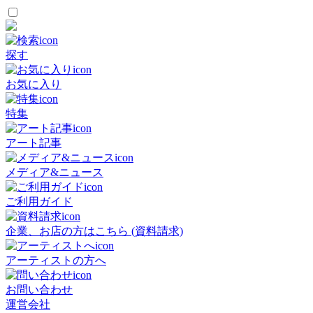
探す
お気に入り
特集
アート記事
メディア&ニュース
ご利用ガイド
企業、お店の方はこちら (資料請求)
アーティストの方へ
お問い合わせ
運営会社