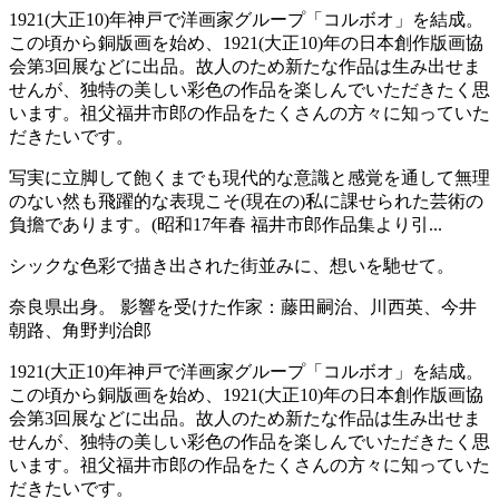
1921(大正10)年神戸で洋画家グループ「コルボオ」を結成。
この頃から銅版画を始め、1921(大正10)年の日本創作版画協
会第3回展などに出品。故人のため新たな作品は生み出せま
せんが、独特の美しい彩色の作品を楽しんでいただきたく思
います。祖父福井市郎の作品をたくさんの方々に知っていた
だきたいです。
写実に立脚して飽くまでも現代的な意識と感覚を通して無理
のない然も飛躍的な表現こそ(現在の)私に課せられた芸術の
負擔であります。(昭和17年春 福井市郎作品集より引...
シックな色彩で描き出された街並みに、想いを馳せて。
奈良県出身。 影響を受けた作家：藤田嗣治、川西英、今井
朝路、角野判治郎
1921(大正10)年神戸で洋画家グループ「コルボオ」を結成。
この頃から銅版画を始め、1921(大正10)年の日本創作版画協
会第3回展などに出品。故人のため新たな作品は生み出せま
せんが、独特の美しい彩色の作品を楽しんでいただきたく思
います。祖父福井市郎の作品をたくさんの方々に知っていた
だきたいです。