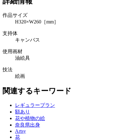
詳細情報
作品サイズ
H320×W260［mm］
支持体
キャンバス
使用画材
油絵具
技法
絵画
関連するキーワード
レギュラープラン
額あり
花や植物の絵
奈良県出身
Artsy
花