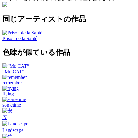
同じアーティストの作品
Prison de la Santé
色味が似ている作品
“Mr. CAT”
remember
flying
sometime
安
Landscape Ⅰ