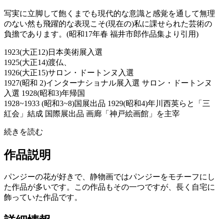
写実に立脚して飽くまでも現代的な意識と感覚を通して無理
のない然も飛躍的な表現こそ(現在の)私に課せられた芸術の
負擔であります。(昭和17年春 福井市郎作品集より引用)
1923(大正12)日本美術展入選
1925(大正14)渡仏、
1926(大正15)サロン・ドートンヌ入選
1927(昭和 2)インターナショナル展入選 サロン・ドートンヌ
入選 1928(昭和3)年帰国
1928~1933 (昭和3~8)国展出品 1929(昭和4)年川西英らと「三
紅会」結成 国際展出品 画廊「神戸絵画館」を主宰
続きを読む
作品説明
パンジーの花が好きで、静物画ではパンジーをモチーフにし
た作品が多いです。この作品もその一つですが、長く自宅に
飾っていた作品です。