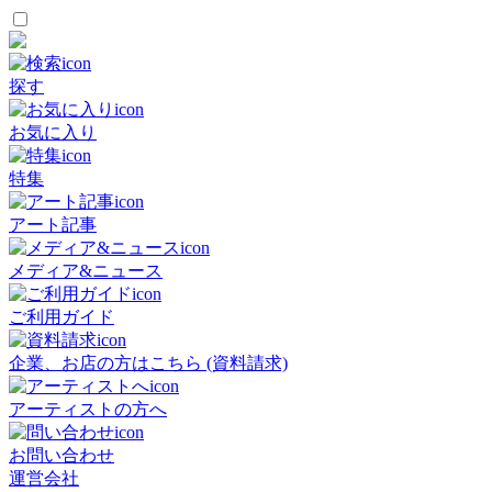
探す
お気に入り
特集
アート記事
メディア&ニュース
ご利用ガイド
企業、お店の方はこちら (資料請求)
アーティストの方へ
お問い合わせ
運営会社