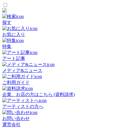
探す
お気に入り
特集
アート記事
メディア&ニュース
ご利用ガイド
企業、お店の方はこちら (資料請求)
アーティストの方へ
お問い合わせ
運営会社