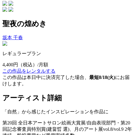
聖夜の煌めき
坂本 千春
レギュラープラン
4,400円
（税込）/月額
この作品をレンタルする
この作品は本日中に決済完了した場合、
最短8/18(火)
にお届
けします。
アーティスト詳細
「自然」から感じたインスピレーションを作品に
第20回 全日本アートサロン絵画大賞展/自由表現部門・第20
回記念審査員特別賞(建畠晢 選)、月のアート展vol.8/vol.9 2年