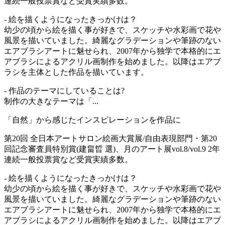
連続一般投票賞など受賞実績多数。
- 絵を描くようになったきっかけは？
幼少の頃から絵を描く事が好きで、スケッチや水彩画で花や
風景を描いていました。綺麗なグラデーションや筆跡のない
エアブラシアートに魅せられ、2007年から独学で本格的にエ
アブラシによるアクリル画制作を始めました。以降はエアブ
ラシを主体とした作品を描いています。
- 作品のテーマにしていることは?
制作の大きなテーマは「...
「自然」から感じたインスピレーションを作品に
第20回 全日本アートサロン絵画大賞展/自由表現部門・第20
回記念審査員特別賞(建畠晢 選)、月のアート展vol.8/vol.9 2年
連続一般投票賞など受賞実績多数。
- 絵を描くようになったきっかけは？
幼少の頃から絵を描く事が好きで、スケッチや水彩画で花や
風景を描いていました。綺麗なグラデーションや筆跡のない
エアブラシアートに魅せられ、2007年から独学で本格的にエ
アブラシによるアクリル画制作を始めました。以降はエアブ