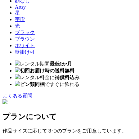
額なし
Artsy
星
宇宙
光
ブラック
ブラウン
ホワイト
壁掛け可
レンタル期間
最低1か月
初回お届け時の送料無料
レンタル料金に
補償料込み
ピン類同梱
ですぐに飾れる
よくある質問
プランについて
作品サイズに応じて３つのプランをご用意しています。