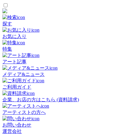
探す
お気に入り
特集
アート記事
メディア&ニュース
ご利用ガイド
企業、お店の方はこちら (資料請求)
アーティストの方へ
お問い合わせ
運営会社