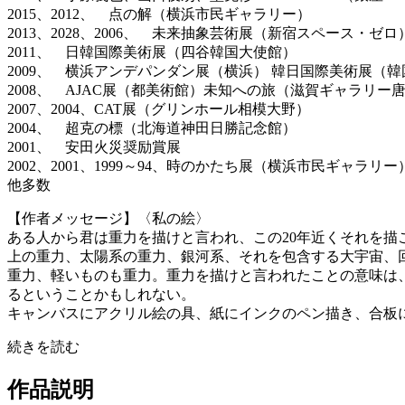
2015、2012、 点の解（横浜市民ギャラリー）
2013、2028、2006、 未来抽象芸術展（新宿スペース・ゼロ
2011、 日韓国際美術展（四谷韓国大使館）
2009、 横浜アンデパンダン展（横浜） 韓日国際美術展（
2008、 AJAC展（都美術館）未知への旅（滋賀ギャラリー
2007、2004、CAT展（グリンホール相模大野）
2004、 超克の標（北海道神田日勝記念館）
2001、 安田火災奨励賞展
2002、2001、1999～94、時のかたち展（横浜市民ギャラリー
他多数
【作者メッセージ】〈私の絵〉
ある人から君は重力を描けと言われ、この20年近くそれを
上の重力、太陽系の重力、銀河系、それを包含する大宇宙、
重力、軽いものも重力。重力を描けと言われたことの意味は
るということかもしれない。
キャンバスにアクリル絵の具、紙にインクのペン描き、合板
続きを読む
作品説明