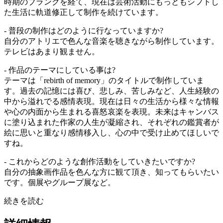
時期のブランクを経て、現在は芸術活動にもっともシフトし
た生活に軌道修正して制作を続けています。
- 普段の制作はどのように行なっていますか?
自分のアトリエで色んな音楽を聴きながら制作しています。
テレビはあまり観ません。
- 作品のテーマにしている事は?
テーマは「rebirth of memory」のタイトルで制作していま
す。過去の記憶には喜び、悲しみ、苦しみなど、人生経験の
中から溢れでる感情表現。現在は日々の生活から様々な情報
や心の内面から生まれる喜怒哀楽を表現。未来はキャンバス
に塗り込まれた作家の人生が凝縮され、それぞれの鑑賞者が
絵に思いと重なり感情移入し、心の中で受け止めてほしいで
すね。
- これからどのような創作活動をしていきたいですか?
自分の抽象画作品を色んな方に観て頂き、知ってもらいたい
です。個展やグループ展など。
続きを読む