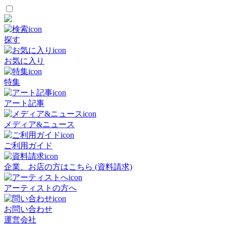
探す
お気に入り
特集
アート記事
メディア&ニュース
ご利用ガイド
企業、お店の方はこちら (資料請求)
アーティストの方へ
お問い合わせ
運営会社