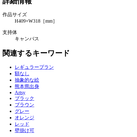
詳細情報
作品サイズ
H409×W318［mm］
支持体
キャンバス
関連するキーワード
レギュラープラン
額なし
抽象的な絵
熊本県出身
Artsy
ブラック
ブラウン
グレー
オレンジ
レッド
壁掛け可