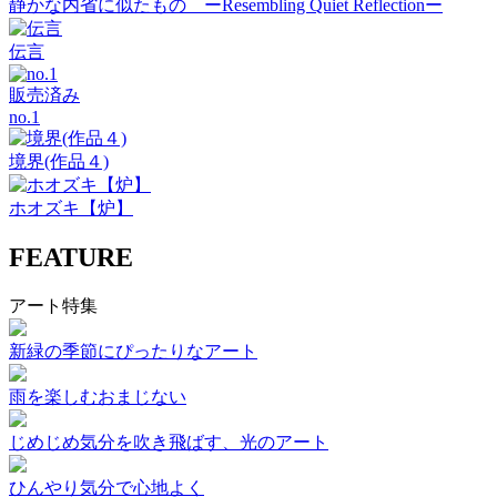
静かな内省に似たもの ーResembling Quiet Reflectionー
伝言
販売済み
no.1
境界(作品４)
ホオズキ【炉】
FEATURE
アート特集
新緑の季節にぴったりなアート
雨を楽しむおまじない
じめじめ気分を吹き飛ばす、光のアート
ひんやり気分で心地よく