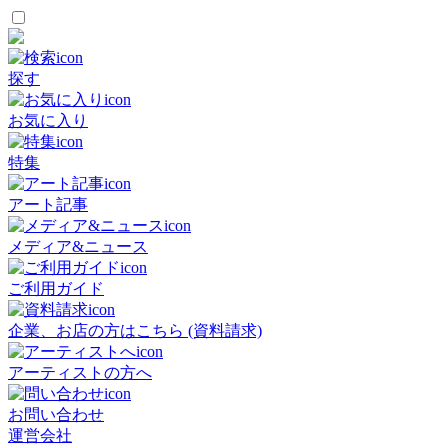
探す
お気に入り
特集
アート記事
メディア&ニュース
ご利用ガイド
企業、お店の方はこちら (資料請求)
アーティストの方へ
お問い合わせ
運営会社