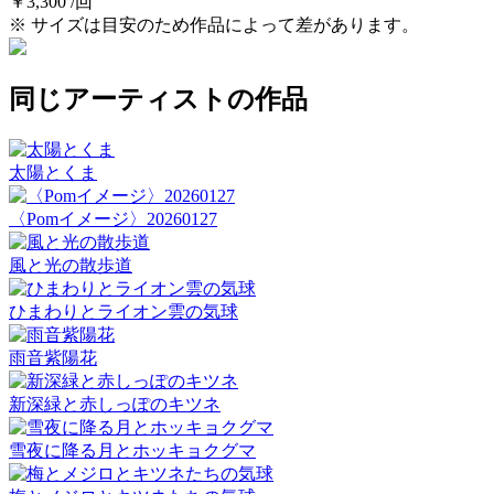
￥3,300 /回
※ サイズは目安のため作品によって差があります。
同じアーティストの作品
太陽とくま
〈Pomイメージ〉20260127
風と光の散歩道
ひまわりとライオン雲の気球
雨音紫陽花
新深緑と赤しっぽのキツネ
雪夜に降る月とホッキョクグマ