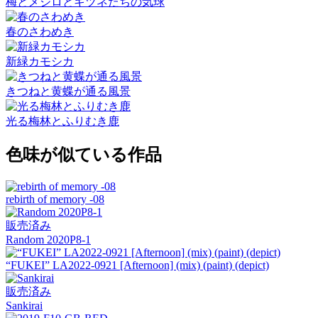
梅とメジロとキツネたちの気球
春のさわめき
新緑カモシカ
きつねと黄蝶が通る風景
光る梅林とふりむき鹿
色味が似ている作品
rebirth of memory -08
販売済み
Random 2020P8-1
“FUKEI” LA2022-0921 [Afternoon] (mix) (paint) (depict)
販売済み
Sankirai