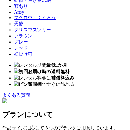
動物・生き物の絵
額あり
Artsy
フクロウ・ふくろう
天使
クリスマスツリー
ブラウン
グレー
レッド
壁掛け可
レンタル期間
最低1か月
初回お届け時の送料無料
レンタル料金に
補償料込み
ピン類同梱
ですぐに飾れる
よくある質問
プランについて
作品サイズに応じて３つのプランをご用意しています。