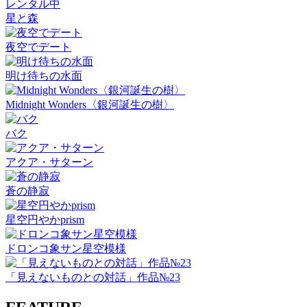
レンタル中
星と森
夜空でデート
明け待ちの水面
Midnight Wonders〈銀河誕生の樹〉
バク
アクア・サターン
蒼の静寂
星空円やかprism
ドロンコ象サン星空模様
「見えないものとの対話」作品№23