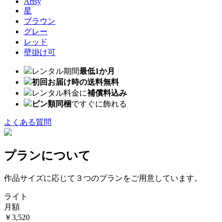
Artsy
星
ブラウン
グレー
レッド
壁掛け可
レンタル期間
最低1か月
初回お届け時の送料無料
レンタル料金に
補償料込み
ピン類同梱
ですぐに飾れる
よくある質問
プランについて
作品サイズに応じて３つのプランをご用意しています。
ライト
月額
￥3,520