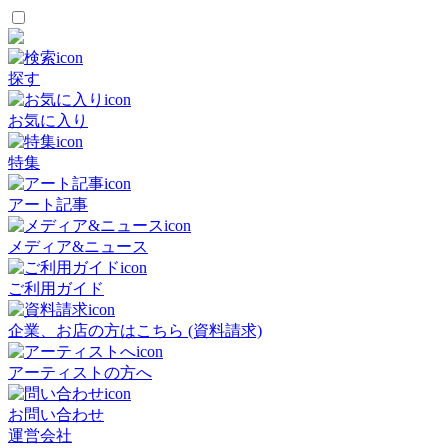
探す
お気に入り
特集
アート記事
メディア&ニュース
ご利用ガイド
企業、お店の方はこちら (資料請求)
アーティストの方へ
お問い合わせ
運営会社