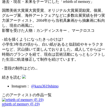
過去・現在・未来をテーマにした「rebirth of memory」
国際美術大賞展大賞受賞、オリジナル大賞展奨励賞。個展、
グループ展、海外アートフェアなどに多数出展実績を持つ実
力派アーティスト。2004年から当初具象画から抽象画に転向
し、現在の画風に。
影響を受けた人物：カンディンスキー 、マークロスコ
- 絵を描くようになったきっかけは?
小学生3年生の頃から、白い紙があると似顔絵やキャラクタ
ーなど、沢山描いて楽しんでおりました。成人してからは一
時期のブランクを経て、現在は芸術活動にもっともシフトし
た生活に軌道修正して制作を続けています。
- 普段の制作はどの...
続きを読む
Instagram：
@kazu3619shimo
このアーティストの作品一覧
rebirth of memory (F-19)