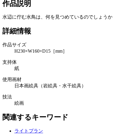
作品説明
水辺に佇む水鳥は、何を見つめているのでしょうか
詳細情報
作品サイズ
H230×W160×D15［mm］
支持体
紙
使用画材
日本画絵具（岩絵具・水干絵具）
技法
絵画
関連するキーワード
ライトプラン