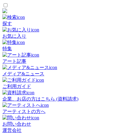
探す
お気に入り
特集
アート記事
メディア&ニュース
ご利用ガイド
企業、お店の方はこちら (資料請求)
アーティストの方へ
お問い合わせ
運営会社