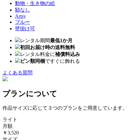
動物・生き物の絵
額なし
Artsy
ブルー
壁掛け可
レンタル期間
最低1か月
初回お届け時の送料無料
レンタル料金に
補償料込み
ピン類同梱
ですぐに飾れる
よくある質問
プランについて
作品サイズに応じて３つのプランをご用意しています。
ライト
月額
￥3,520
サイズ