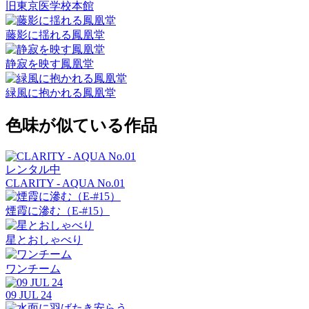
旧東京医学校本館
藤影に揺れる鳳凰堂
静寂を映す鳳凰堂
緑風に抱かれる鳳凰堂
色味が似ている作品
レンタル中
CLARITY - AQUA No.01
煙霞に滲む（E-#15）
星とおしゃべり
ワンチーム
09 JUL 24