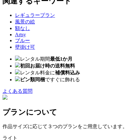
関連するキーワード
レギュラープラン
風景の絵
額なし
Artsy
ブルー
壁掛け可
レンタル期間
最低1か月
初回お届け時の送料無料
レンタル料金に
補償料込み
ピン類同梱
ですぐに飾れる
よくある質問
プランについて
作品サイズに応じて３つのプランをご用意しています。
ライト