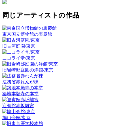
同じアーティストの作品
東京国立博物館の表慶館
旧古河庭園/東京
ニコライ堂/東京
旧岩崎邸庭園の洋館/東京
法務省赤れんが棟
築地本願寺の本堂
迎賓館赤坂離宮
鳩山会館/東京