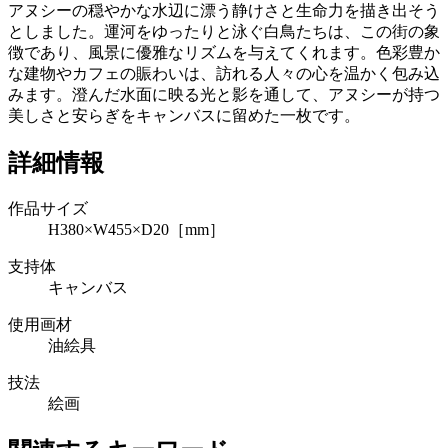
アヌシーの穏やかな水辺に漂う静けさと生命力を描き出そう
としました。運河をゆったりと泳ぐ白鳥たちは、この街の象
徴であり、風景に優雅なリズムを与えてくれます。色彩豊か
な建物やカフェの賑わいは、訪れる人々の心を温かく包み込
みます。澄んだ水面に映る光と影を通して、アヌシーが持つ
美しさと安らぎをキャンバスに留めた一枚です。
詳細情報
作品サイズ
H380×W455×D20［mm］
支持体
キャンバス
使用画材
油絵具
技法
絵画