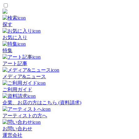
探す
お気に入り
特集
アート記事
メディア&ニュース
ご利用ガイド
企業、お店の方はこちら (資料請求)
アーティストの方へ
お問い合わせ
運営会社