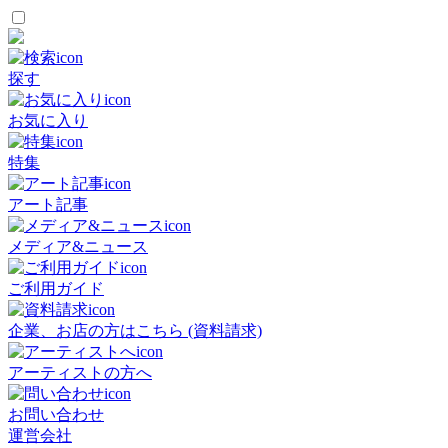
探す
お気に入り
特集
アート記事
メディア&ニュース
ご利用ガイド
企業、お店の方はこちら (資料請求)
アーティストの方へ
お問い合わせ
運営会社