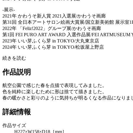
-展示-
2021年 かわうそ新人賞 2021入選展/かわうそ画廊
第31回 全日本アートサロン絵画大賞展/国立新美術館 展示室1
2022年 「Feliz!2022」グループ展/かわうそ画廊
第1回 FEI PURO ART AWARD 入選作品展/FEI ARTMUSEUM
2023年 いい芽ふくら芽 in TOKYO/大丸東京店
2024年 いい芽ふくら芽 in TOKYO/松坂屋上野店
続きを読む
作品説明
航空公園で感じた春を点描で表現してみました。
色を純粋に楽しむために形は捨てて描きました。
春の暖かさと彩りのように気持ちが明るくなる作品になりま
詳細情報
作品サイズ
H227×W158×D18［mm］