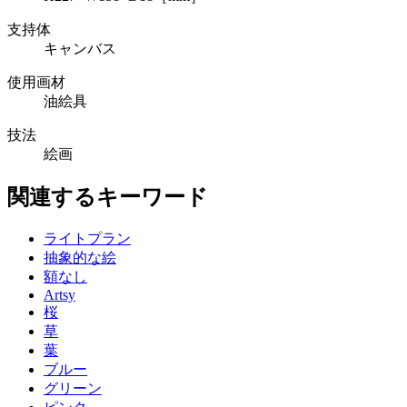
支持体
キャンバス
使用画材
油絵具
技法
絵画
関連するキーワード
ライトプラン
抽象的な絵
額なし
Artsy
桜
草
葉
ブルー
グリーン