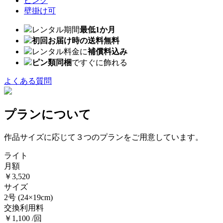
ピンク
壁掛け可
レンタル期間
最低1か月
初回お届け時の送料無料
レンタル料金に
補償料込み
ピン類同梱
ですぐに飾れる
よくある質問
プランについて
作品サイズに応じて３つのプランをご用意しています。
ライト
月額
￥3,520
サイズ
2号
(24×19cm)
交換利用料
￥1,100 /回