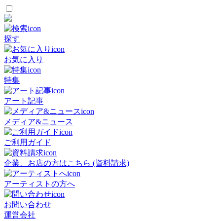
探す
お気に入り
特集
アート記事
メディア&ニュース
ご利用ガイド
企業、お店の方はこちら (資料請求)
アーティストの方へ
お問い合わせ
運営会社