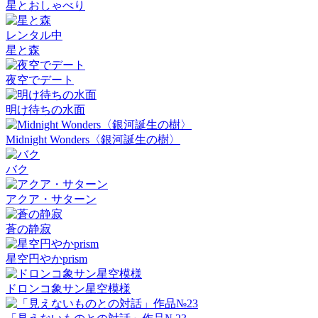
星とおしゃべり
レンタル中
星と森
夜空でデート
明け待ちの水面
Midnight Wonders〈銀河誕生の樹〉
バク
アクア・サターン
蒼の静寂
星空円やかprism
ドロンコ象サン星空模様