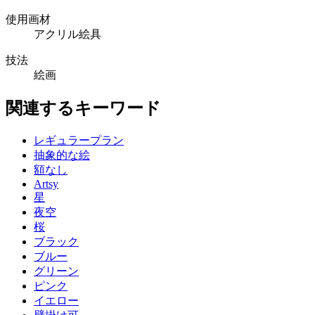
使用画材
アクリル絵具
技法
絵画
関連するキーワード
レギュラープラン
抽象的な絵
額なし
Artsy
星
夜空
桜
ブラック
ブルー
グリーン
ピンク
イエロー