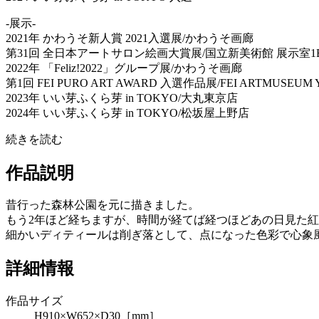
-展示-
2021年 かわうそ新人賞 2021入選展/かわうそ画廊
第31回 全日本アートサロン絵画大賞展/国立新美術館 展示室1
2022年 「Feliz!2022」グループ展/かわうそ画廊
第1回 FEI PURO ART AWARD 入選作品展/FEI ARTMUSEUM
2023年 いい芽ふくら芽 in TOKYO/大丸東京店
2024年 いい芽ふくら芽 in TOKYO/松坂屋上野店
続きを読む
作品説明
昔行った森林公園を元に描きました。
もう2年ほど経ちますが、時間が経てば経つほどあの日見た
細かいディティールは削ぎ落として、点になった色彩で心象
詳細情報
作品サイズ
H910×W652×D30［mm］