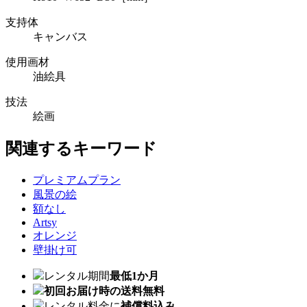
支持体
キャンバス
使用画材
油絵具
技法
絵画
関連するキーワード
プレミアムプラン
風景の絵
額なし
Artsy
オレンジ
壁掛け可
レンタル期間
最低1か月
初回お届け時の送料無料
レンタル料金に
補償料込み