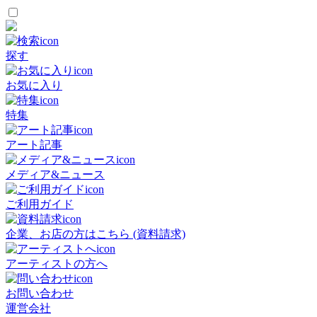
探す
お気に入り
特集
アート記事
メディア&ニュース
ご利用ガイド
企業、お店の方はこちら (資料請求)
アーティストの方へ
お問い合わせ
運営会社