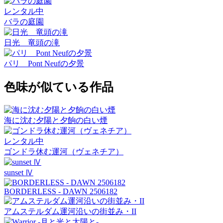
レンタル中
バラの庭園
日光 竜頭の滝
パリ Pont Neufの夕景
色味が似ている作品
海に沈む夕陽と夕餉の白い煙
レンタル中
ゴンドラ休む運河（ヴェネチア）
sunset Ⅳ
BORDERLESS - DAWN 2506182
アムステルダム運河沿いの街並み・II