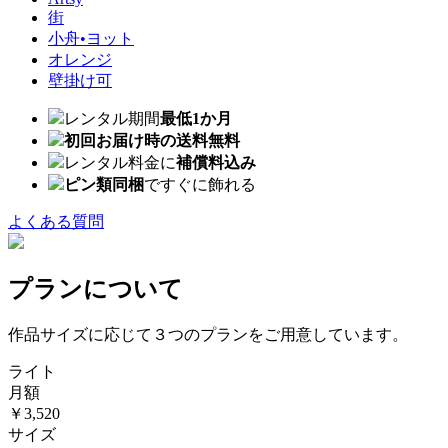
街
小舟•ヨット
オレンジ
壁掛け可
レンタル期間
最低1か月
初回お届け時の送料無料
レンタル料金に
補償料込み
ピン類同梱
ですぐに飾れる
よくある質問
プランについて
作品サイズに応じて３つのプランをご用意しています。
ライト
月額
￥3,520
サイズ