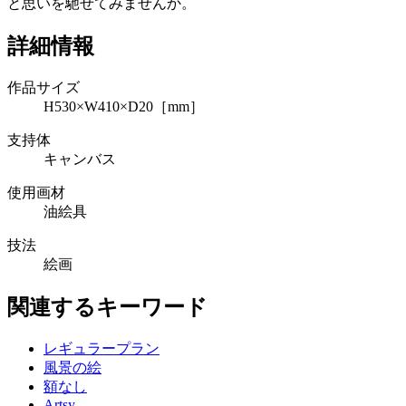
と思いを馳せてみませんか。
詳細情報
作品サイズ
H530×W410×D20［mm］
支持体
キャンバス
使用画材
油絵具
技法
絵画
関連するキーワード
レギュラープラン
風景の絵
額なし
Artsy