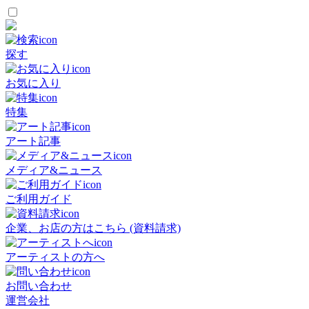
探す
お気に入り
特集
アート記事
メディア&ニュース
ご利用ガイド
企業、お店の方はこちら (資料請求)
アーティストの方へ
お問い合わせ
運営会社