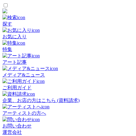
探す
お気に入り
特集
アート記事
メディア&ニュース
ご利用ガイド
企業、お店の方はこちら (資料請求)
アーティストの方へ
お問い合わせ
運営会社