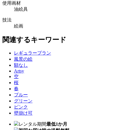
使用画材
油絵具
技法
絵画
関連するキーワード
レギュラープラン
風景の絵
額なし
Artsy
空
桜
春
ブルー
グリーン
ピンク
壁掛け可
レンタル期間
最低1か月