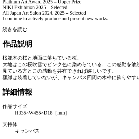
Platinum Art Award 2025 – Upper Prize
NIKI Exhibition 2025 – Selected
All Japan Art Salon 2024, 2025 – Selected
I continue to actively produce and present new works.
続きを読む
作品説明
桜並木の桜と地面に落ちている桜、
大地はこの桜吹雪でピンク色に染めらている、この感動を油
見ている方とこの感動を共有できれば嬉しいです。
額縁は装着していないが、キャンバス四周の木枠に飾りやす
詳細情報
作品サイズ
H335×W455×D18［mm］
支持体
キャンバス