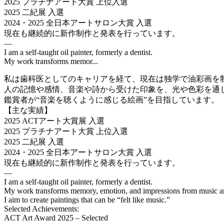
2025 プラチナアート大賞 上位入選
2025 二紀展 入選
2024・2025 全日本アートサロン大賞 入選
現在も継続的に新作制作と発表を行っています。
—
I am a self-taught oil painter, formerly a dentist.
My work transforms memor...
私は歯科医としてのキャリアを経て、現在は独学で油彩画を
人の記憶や感情、音楽や詩から受けた印象を、光や色彩を通
鑑賞者が“音楽を聴くように感じる絵画”を目指しています。
【主な実績】
2025 ACTアート大賞展 入選
2025 プラチナアート大賞 上位入選
2025 二紀展 入選
2024・2025 全日本アートサロン大賞 入選
現在も継続的に新作制作と発表を行っています。
—
I am a self-taught oil painter, formerly a dentist.
My work transforms memory, emotion, and impressions from music and 
I aim to create paintings that can be “felt like music.”
Selected Achievements:
ACT Art Award 2025 – Selected