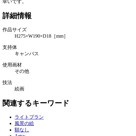
幸いです。
詳細情報
作品サイズ
H275×W190×D18［mm］
支持体
キャンバス
使用画材
その他
技法
絵画
関連するキーワード
ライトプラン
風景の絵
額なし
Artsy