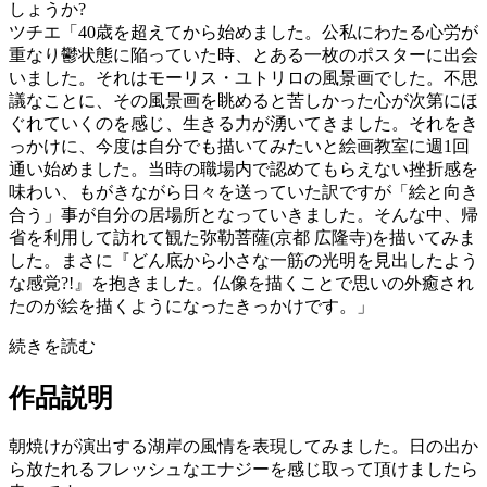
しょうか?
ツチエ「40歳を超えてから始めました。公私にわたる心労が
重なり鬱状態に陥っていた時、とある一枚のポスターに出会
いました。それはモーリス・ユトリロの風景画でした。不思
議なことに、その風景画を眺めると苦しかった心が次第にほ
ぐれていくのを感じ、生きる力が湧いてきました。それをき
っかけに、今度は自分でも描いてみたいと絵画教室に週1回
通い始めました。当時の職場内で認めてもらえない挫折感を
味わい、もがきながら日々を送っていた訳ですが「絵と向き
合う」事が自分の居場所となっていきました。そんな中、帰
省を利用して訪れて観た弥勒菩薩(京都 広隆寺)を描いてみま
した。まさに『どん底から小さな一筋の光明を見出したよう
な感覚?!』を抱きました。仏像を描くことで思いの外癒され
たのが絵を描くようになったきっかけです。」
続きを読む
作品説明
朝焼けが演出する湖岸の風情を表現してみました。日の出か
ら放たれるフレッシュなエナジーを感じ取って頂けましたら