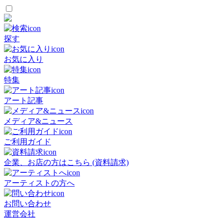
探す
お気に入り
特集
アート記事
メディア&ニュース
ご利用ガイド
企業、お店の方はこちら (資料請求)
アーティストの方へ
お問い合わせ
運営会社