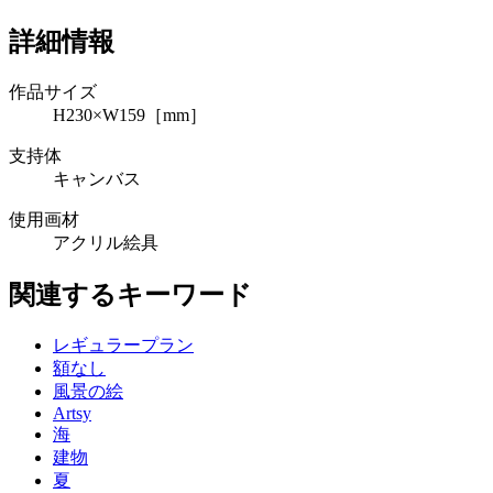
詳細情報
作品サイズ
H230×W159［mm］
支持体
キャンバス
使用画材
アクリル絵具
関連するキーワード
レギュラープラン
額なし
風景の絵
Artsy
海
建物
夏