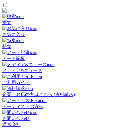
探す
お気に入り
特集
アート記事
メディア&ニュース
ご利用ガイド
企業、お店の方はこちら (資料請求)
アーティストの方へ
お問い合わせ
運営会社