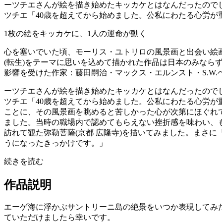
ーツチエさんが絵を描き始めたキッカケとはなんだったので
ツチエ「40歳を超えてから始めました。公私にわたる心労が
1枚の絵をキッカケに、1人の運命が動く
心を塞いでいた頃、モーリス・ユトリロの風景画と出会い絵
(転生)をテーマに思いを込めて描かれた作品は日本のみなら
影響を受けた作家：藤田嗣治・マックス・エルンスト・S.W.
ーツチエさんが絵を描き始めたキッカケとはなんだったので
ツチエ「40歳を超えてから始めました。公私にわたる心労
ことに、その風景画を眺めると苦しかった心が次第にほぐれ
ました。当時の職場内で認めてもらえない挫折感を味わい、
訪れて観た弥勒菩薩(京都 広隆寺)を描いてみました。まさ
うになったきっかけです。」
続きを読む
作品説明
エーゲ海に浮かぶサントリーニ島の絶景をいつか表現してみ
ていただけましたら幸いです。