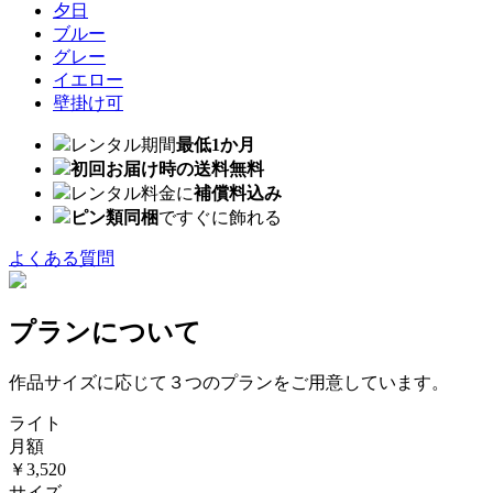
夕日
ブルー
グレー
イエロー
壁掛け可
レンタル期間
最低1か月
初回お届け時の送料無料
レンタル料金に
補償料込み
ピン類同梱
ですぐに飾れる
よくある質問
プランについて
作品サイズに応じて３つのプランをご用意しています。
ライト
月額
￥3,520
サイズ