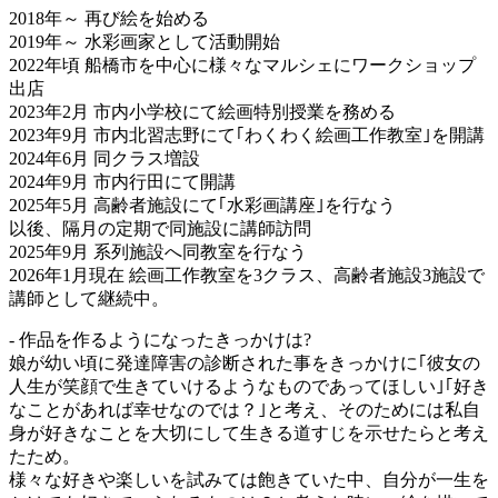
2018年～ 再び絵を始める
2019年～ 水彩画家として活動開始
2022年頃 船橋市を中心に様々なマルシェにワークショップ
出店
2023年2月 市内小学校にて絵画特別授業を務める
2023年9月 市内北習志野にて｢わくわく絵画工作教室｣を開講
2024年6月 同クラス増設
2024年9月 市内行田にて開講
2025年5月 高齢者施設にて｢水彩画講座｣を行なう
以後、隔月の定期で同施設に講師訪問
2025年9月 系列施設へ同教室を行なう
2026年1月現在 絵画工作教室を3クラス、高齢者施設3施設で
講師として継続中。
- 作品を作るようになったきっかけは?
娘が幼い頃に発達障害の診断された事をきっかけに｢彼女の
人生が笑顔で生きていけるようなものであってほしい｣｢好き
なことがあれば幸せなのでは？｣と考え、そのためには私自
身が好きなことを大切にして生きる道すじを示せたらと考え
たため。
様々な好きや楽しいを試みては飽きていた中、自分が一生を