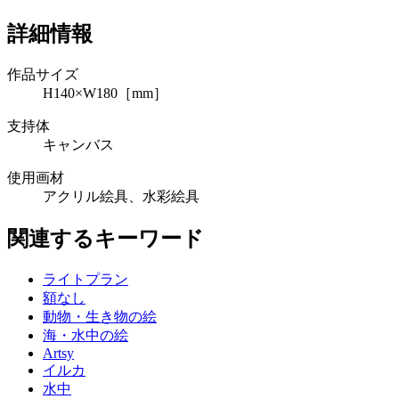
詳細情報
作品サイズ
H140×W180［mm］
支持体
キャンバス
使用画材
アクリル絵具、水彩絵具
関連するキーワード
ライトプラン
額なし
動物・生き物の絵
海・水中の絵
Artsy
イルカ
水中