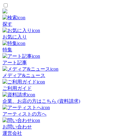
探す
お気に入り
特集
アート記事
メディア&ニュース
ご利用ガイド
企業、お店の方はこちら (資料請求)
アーティストの方へ
お問い合わせ
運営会社