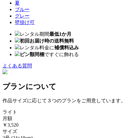
夏
ブルー
グレー
壁掛け可
レンタル期間
最低1か月
初回お届け時の送料無料
レンタル料金に
補償料込み
ピン類同梱
ですぐに飾れる
よくある質問
プランについて
作品サイズに応じて３つのプランをご用意しています。
ライト
月額
￥3,520
サイズ
2号
(24×19cm)