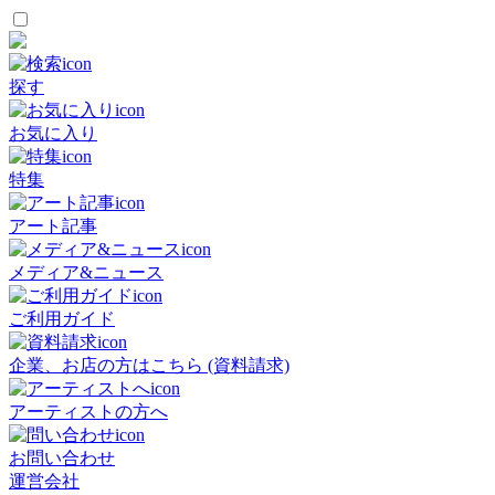
探す
お気に入り
特集
アート記事
メディア&ニュース
ご利用ガイド
企業、お店の方はこちら (資料請求)
アーティストの方へ
お問い合わせ
運営会社