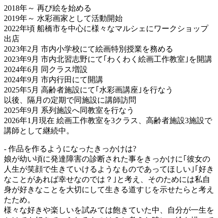
2018年～ 再び絵を始める
2019年～ 水彩画家として活動開始
2022年頃 船橋市を中心に様々なマルシェにワークショップ
出店
2023年2月 市内小学校にて絵画特別授業を務める
2023年9月 市内北習志野にて｢わくわく絵画工作教室｣を開講
2024年6月 同クラス増設
2024年9月 市内行田にて開講
2025年5月 高齢者施設にて｢水彩画講座｣を行なう
以後、隔月の定期で同施設に講師訪問
2025年9月 系列施設へ同教室を行なう
2026年1月現在 絵画工作教室を3クラス、高齢者施設3施設で
講師として継続中。
- 作品を作るようになったきっかけは?
娘が幼い頃に発達障害の診断された事をきっかけに｢彼女の
人生が笑顔で生きていけるようなものであってほしい｣｢好き
なことがあれば幸せなのでは？｣と考え、そのためには私自
身が好きなことを大切にして生きる道すじを示せたらと考え
たため。
様々な好きや楽しいを試みては飽きていた中、自分が一生を