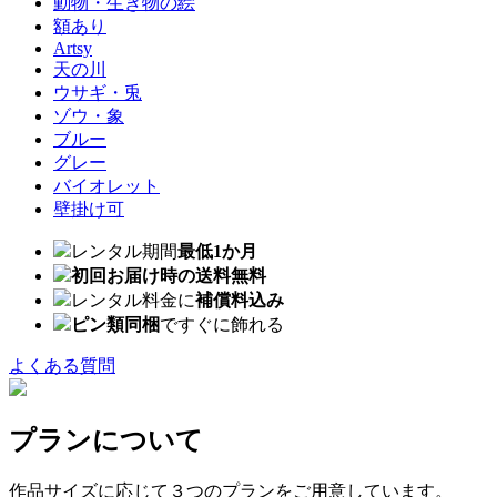
動物・生き物の絵
額あり
Artsy
天の川
ウサギ・兎
ゾウ・象
ブルー
グレー
バイオレット
壁掛け可
レンタル期間
最低1か月
初回お届け時の送料無料
レンタル料金に
補償料込み
ピン類同梱
ですぐに飾れる
よくある質問
プランについて
作品サイズに応じて３つのプランをご用意しています。