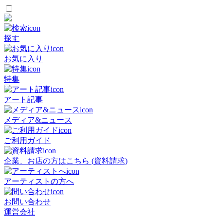
探す
お気に入り
特集
アート記事
メディア&ニュース
ご利用ガイド
企業、お店の方はこちら (資料請求)
アーティストの方へ
お問い合わせ
運営会社