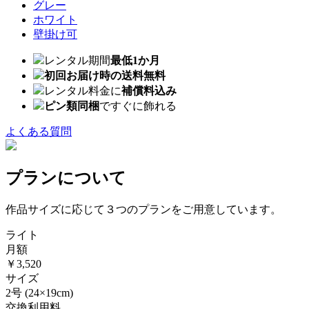
グレー
ホワイト
壁掛け可
レンタル期間
最低1か月
初回お届け時の送料無料
レンタル料金に
補償料込み
ピン類同梱
ですぐに飾れる
よくある質問
プランについて
作品サイズに応じて３つのプランをご用意しています。
ライト
月額
￥3,520
サイズ
2号
(24×19cm)
交換利用料