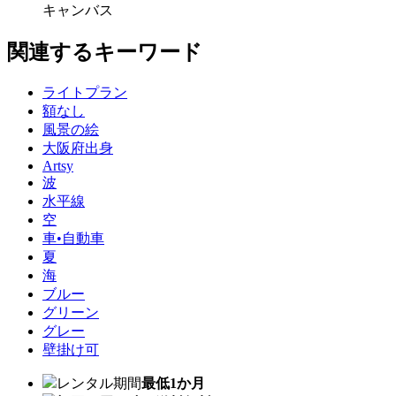
キャンバス
関連するキーワード
ライトプラン
額なし
風景の絵
大阪府出身
Artsy
波
水平線
空
車•自動車
夏
海
ブルー
グリーン
グレー
壁掛け可
レンタル期間
最低1か月