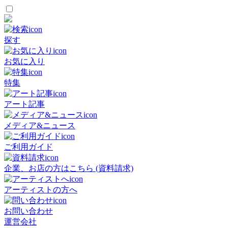
探す
お気に入り
特集
アート記事
メディア&ニュース
ご利用ガイド
企業、お店の方はこちら (資料請求)
アーティストの方へ
お問い合わせ
運営会社