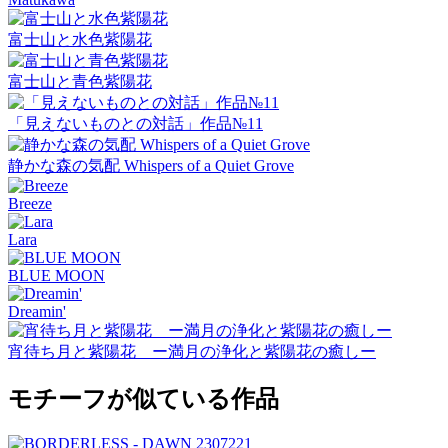
富士山と水色紫陽花
富士山と青色紫陽花
「見えないものとの対話」作品№11
静かな森の気配 Whispers of a Quiet Grove
Breeze
Lara
BLUE MOON
Dreamin'
宵待ち月と紫陽花 ー満月の浄化と紫陽花の癒しー
モチーフが似ている作品