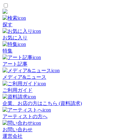
探す
お気に入り
特集
アート記事
メディア&ニュース
ご利用ガイド
企業、お店の方はこちら (資料請求)
アーティストの方へ
お問い合わせ
運営会社