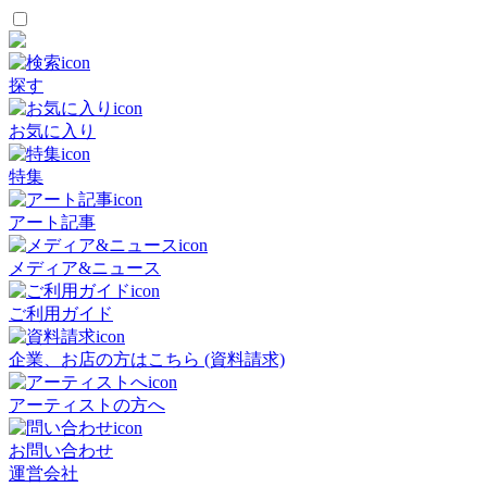
探す
お気に入り
特集
アート記事
メディア&ニュース
ご利用ガイド
企業、お店の方はこちら (資料請求)
アーティストの方へ
お問い合わせ
運営会社