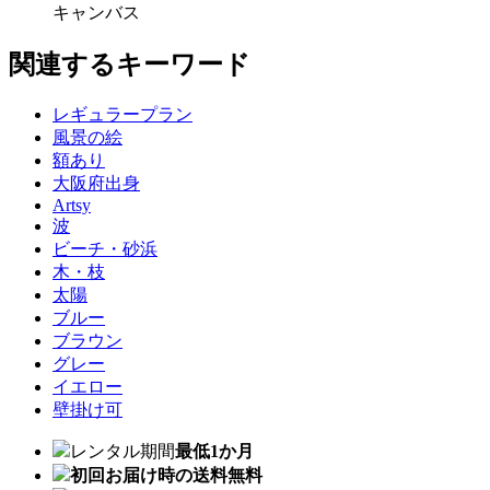
キャンバス
関連するキーワード
レギュラープラン
風景の絵
額あり
大阪府出身
Artsy
波
ビーチ・砂浜
木・枝
太陽
ブルー
ブラウン
グレー
イエロー
壁掛け可
レンタル期間
最低1か月
初回お届け時の送料無料