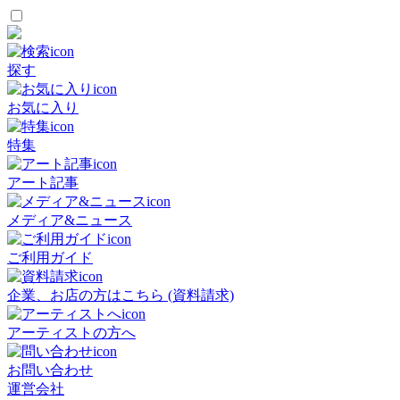
探す
お気に入り
特集
アート記事
メディア&ニュース
ご利用ガイド
企業、お店の方はこちら (資料請求)
アーティストの方へ
お問い合わせ
運営会社