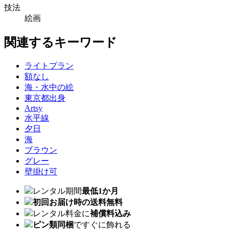
技法
絵画
関連するキーワード
ライトプラン
額なし
海・水中の絵
東京都出身
Artsy
水平線
夕日
海
ブラウン
グレー
壁掛け可
レンタル期間
最低1か月
初回お届け時の送料無料
レンタル料金に
補償料込み
ピン類同梱
ですぐに飾れる