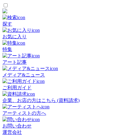
探す
お気に入り
特集
アート記事
メディア&ニュース
ご利用ガイド
企業、お店の方はこちら (資料請求)
アーティストの方へ
お問い合わせ
運営会社