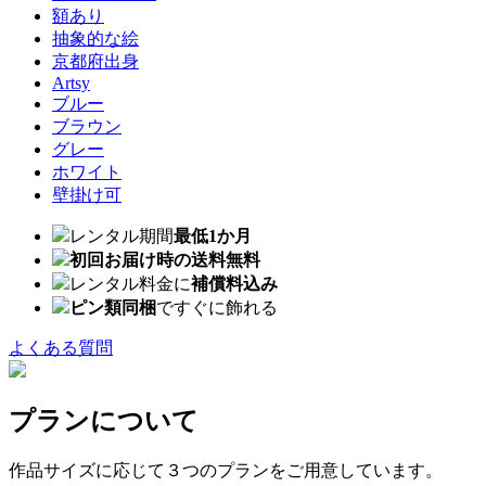
額あり
抽象的な絵
京都府出身
Artsy
ブルー
ブラウン
グレー
ホワイト
壁掛け可
レンタル期間
最低1か月
初回お届け時の送料無料
レンタル料金に
補償料込み
ピン類同梱
ですぐに飾れる
よくある質問
プランについて
作品サイズに応じて３つのプランをご用意しています。