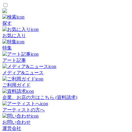
探す
お気に入り
特集
アート記事
メディア&ニュース
ご利用ガイド
企業、お店の方はこちら (資料請求)
アーティストの方へ
お問い合わせ
運営会社