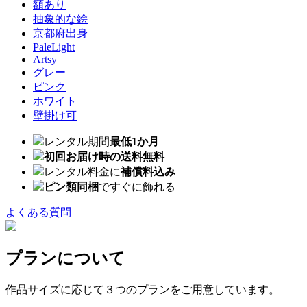
額あり
抽象的な絵
京都府出身
PaleLight
Artsy
グレー
ピンク
ホワイト
壁掛け可
レンタル期間
最低1か月
初回お届け時の送料無料
レンタル料金に
補償料込み
ピン類同梱
ですぐに飾れる
よくある質問
プランについて
作品サイズに応じて３つのプランをご用意しています。