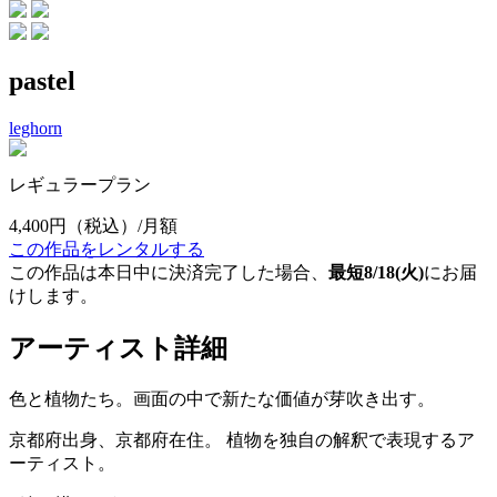
pastel
leghorn
レギュラープラン
4,400円
（税込）/月額
この作品をレンタルする
この作品は本日中に決済完了した場合、
最短8/18(火)
にお届
けします。
アーティスト詳細
色と植物たち。画面の中で新たな価値が芽吹き出す。
京都府出身、京都府在住。 植物を独自の解釈で表現するア
ーティスト。