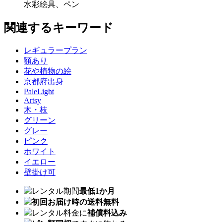
水彩絵具、ペン
関連するキーワード
レギュラープラン
額あり
花や植物の絵
京都府出身
PaleLight
Artsy
木・枝
グリーン
グレー
ピンク
ホワイト
イエロー
壁掛け可
レンタル期間
最低1か月
初回お届け時の送料無料
レンタル料金に
補償料込み