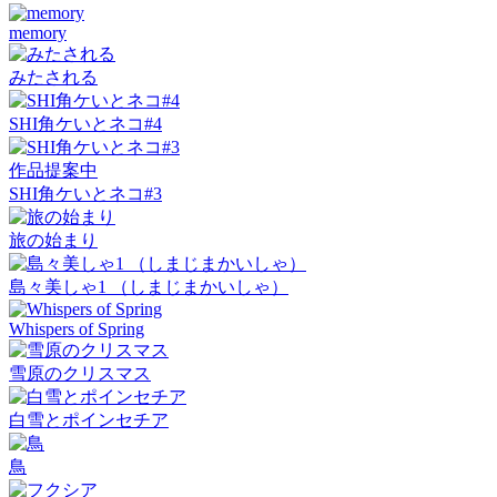
memory
みたされる
SHI角ケいとネコ#4
作品提案中
SHI角ケいとネコ#3
旅の始まり
島々美しゃ1 （しまじまかいしゃ）
Whispers of Spring
雪原のクリスマス
白雪とポインセチア
鳥