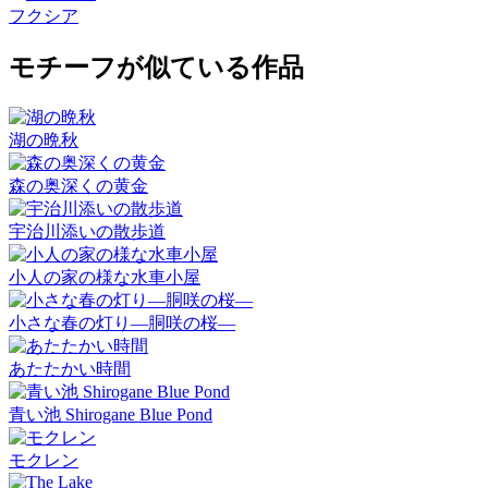
フクシア
モチーフが似ている作品
湖の晩秋
森の奥深くの黄金
宇治川添いの散歩道
小人の家の様な水車小屋
小さな春の灯り―胴咲の桜―
あたたかい時間
青い池 Shirogane Blue Pond
モクレン