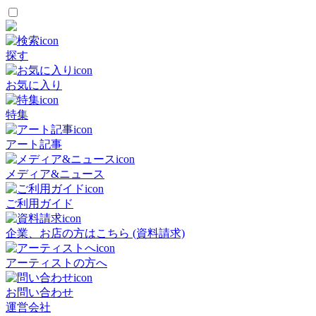
探す
お気に入り
特集
アート記事
メディア&ニュース
ご利用ガイド
企業、お店の方はこちら (資料請求)
アーティストの方へ
お問い合わせ
運営会社