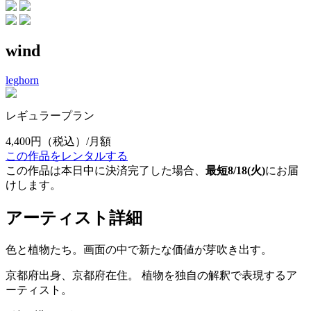
wind
leghorn
レギュラープラン
4,400円
（税込）/月額
この作品をレンタルする
この作品は本日中に決済完了した場合、
最短8/18(火)
にお届
けします。
アーティスト詳細
色と植物たち。画面の中で新たな価値が芽吹き出す。
京都府出身、京都府在住。 植物を独自の解釈で表現するア
ーティスト。