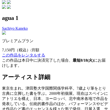
agua 1
Sachiyo Kaneko
プレミアムプラン
7,150円
（税込）/月額
この作品をレンタルする
この作品は本日中に決済完了した場合、
最短8/18(火)
にお届
けします。
アーティスト詳細
東京生まれ。津田塾大学国際関係学科卒。7歳より筆をとり
古典に立脚した書を学ぶ。2000年初個展。現在はスペインに
アトリエを構え、日本、ヨーロッパ、北中南米各地で作品を
発表している。伝統的書作品のほか、パフォーマンスやビデ
オ作品など書のエッセンスを様々な形で発信。日展入選、サ