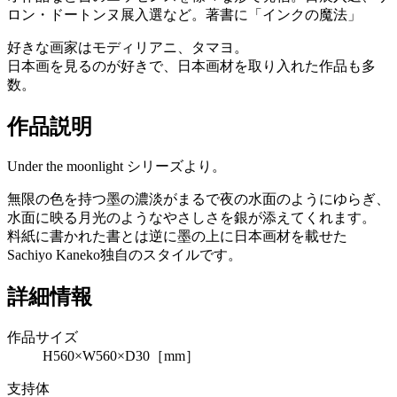
ロン・ドートンヌ展入選など。著書に「インクの魔法」
好きな画家はモディリアニ、タマヨ。
日本画を見るのが好きで、日本画材を取り入れた作品も多
数。
作品説明
Under the moonlight シリーズより。
無限の色を持つ墨の濃淡がまるで夜の水面のようにゆらぎ、
水面に映る月光のようなやさしさを銀が添えてくれます。
料紙に書かれた書とは逆に墨の上に日本画材を載せた
Sachiyo Kaneko独自のスタイルです。
詳細情報
作品サイズ
H560×W560×D30［mm］
支持体