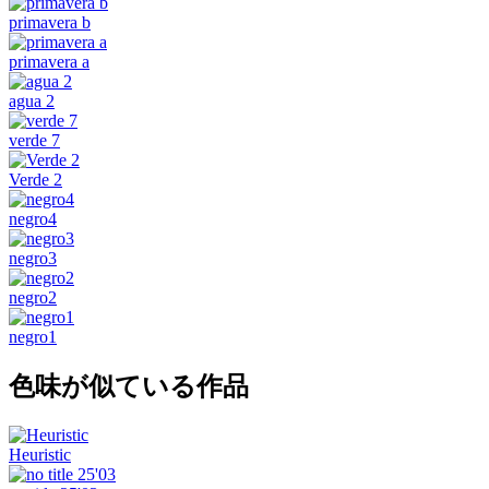
primavera b
primavera a
agua 2
verde 7
Verde 2
negro4
negro3
negro2
negro1
色味が似ている作品
Heuristic