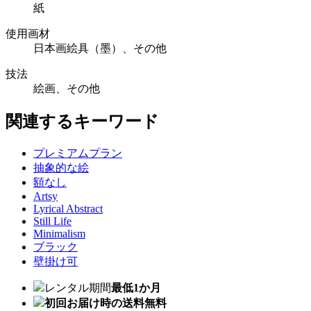
紙
使用画材
日本画絵具（墨）、その他
技法
絵画、その他
関連するキーワード
プレミアムプラン
抽象的な絵
額なし
Artsy
Lyrical Abstract
Still Life
Minimalism
ブラック
壁掛け可
レンタル期間
最低1か月
初回お届け時の送料無料