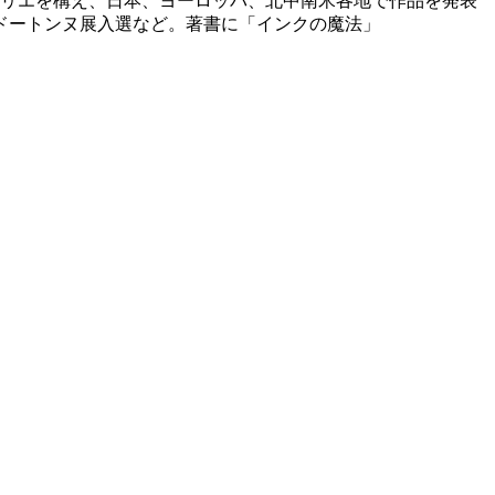
トリエを構え、日本、ヨーロッパ、北中南米各地で作品を発表
ドートンヌ展入選など。著書に「インクの魔法」