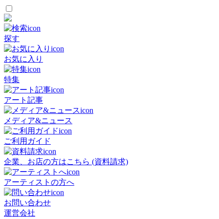
探す
お気に入り
特集
アート記事
メディア&ニュース
ご利用ガイド
企業、お店の方はこちら (資料請求)
アーティストの方へ
お問い合わせ
運営会社