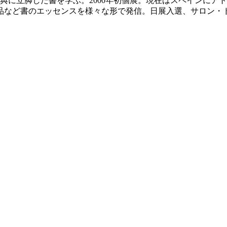
典に立脚した書を学ぶ。2000年初個展。現在はスペインにア
品など書のエッセンスを様々な形で発信。日展入選、サロン・
数。