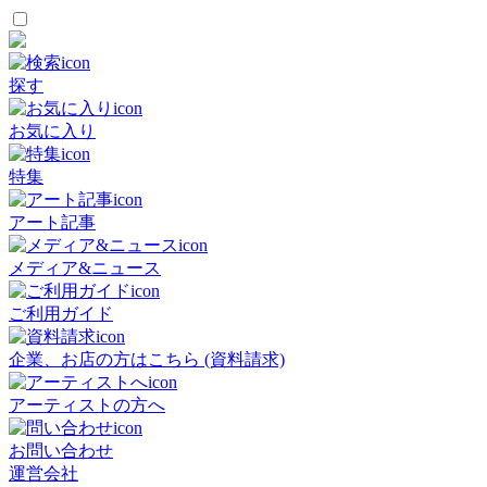
探す
お気に入り
特集
アート記事
メディア&ニュース
ご利用ガイド
企業、お店の方はこちら (資料請求)
アーティストの方へ
お問い合わせ
運営会社