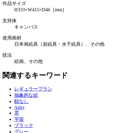
作品サイズ
H333×W415×D46［mm］
支持体
キャンバス
使用画材
日本画絵具（岩絵具・水干絵具）、その他
技法
絵画、その他
関連するキーワード
レギュラープラン
抽象的な絵
額なし
Artsy
雲
宇宙
ブラック
グレー