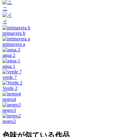
ニ
イ
primavera b
primavera a
agua 2
agua 1
verde 7
Verde 2
negro4
negro3
negro2
色味が似ている作品