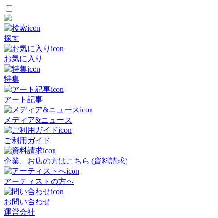
探す
お気に入り
特集
アート記事
メディア&ニュース
ご利用ガイド
企業、お店の方はこちら (資料請求)
アーティストの方へ
お問い合わせ
運営会社