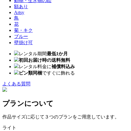
動物・生き物の絵
額あり
Artsy
鳥
花
菊・キク
ブルー
壁掛け可
レンタル期間
最低1か月
初回お届け時の送料無料
レンタル料金に
補償料込み
ピン類同梱
ですぐに飾れる
よくある質問
プランについて
作品サイズに応じて３つのプランをご用意しています。
ライト