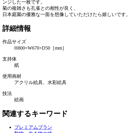
ンジした一枚です。
菊の複雑さも孔雀との相性が良く、
日本庭園の優雅な一面を想像していただけたら嬉しいです。
詳細情報
作品サイズ
H800×W670×D50［mm］
支持体
紙
使用画材
アクリル絵具、水彩絵具
技法
絵画
関連するキーワード
プレミアムプラン