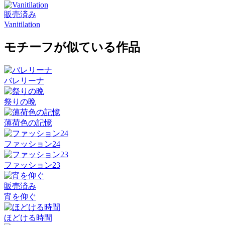
販売済み
Vanitilation
モチーフが似ている作品
バレリーナ
祭りの晩
薄荷色の記憶
ファッション24
ファッション23
販売済み
宵を仰ぐ
ほどける時間