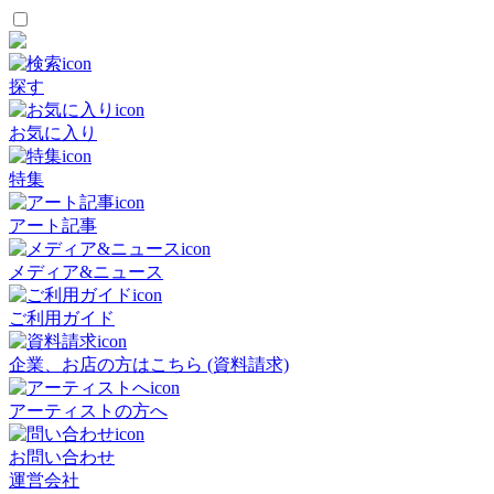
探す
お気に入り
特集
アート記事
メディア&ニュース
ご利用ガイド
企業、お店の方はこちら (資料請求)
アーティストの方へ
お問い合わせ
運営会社