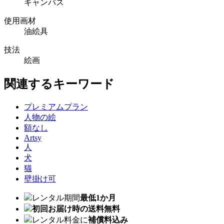
キャンバス
使用画材
油絵具
技法
絵画
関連するキーワード
プレミアムプラン
人物の絵
額なし
Artsy
人
犬
猫
壁掛け可
レンタル期間
最低1か月
初回お届け時の送料無料
レンタル料金に
補償料込み