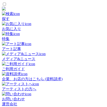
探す
お気に入り
特集
アート記事
メディア&ニュース
ご利用ガイド
企業、お店の方はこちら (資料請求)
アーティストの方へ
お問い合わせ
運営会社