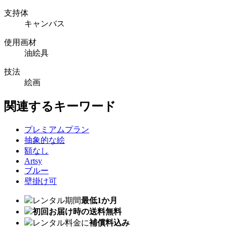
支持体
キャンバス
使用画材
油絵具
技法
絵画
関連するキーワード
プレミアムプラン
抽象的な絵
額なし
Artsy
ブルー
壁掛け可
レンタル期間
最低1か月
初回お届け時の送料無料
レンタル料金に
補償料込み