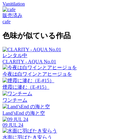
Vanitilation
販売済み
cafe
色味が似ている作品
レンタル中
CLARITY - AQUA No.01
今夜は白ワインとアヒージョを
煙霞に滲む（E-#15）
ワンチーム
Land’sEnd の海と空
09 JUL 24
水面に羽ばたき安らう