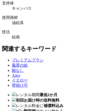
支持体
キャンバス
使用画材
油絵具
技法
絵画
関連するキーワード
プレミアムプラン
風景の絵
額なし
Artsy
イエロー
壁掛け可
レンタル期間
最低1か月
初回お届け時の送料無料
レンタル料金に
補償料込み