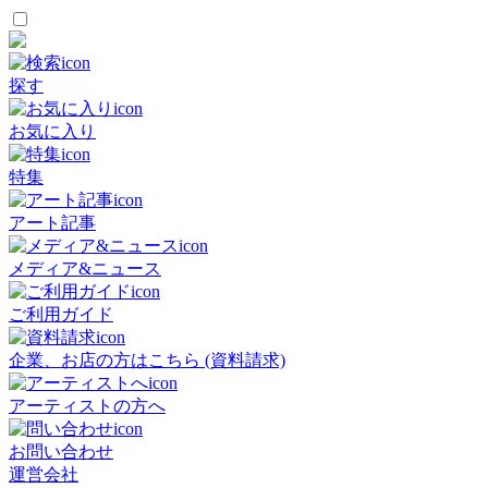
探す
お気に入り
特集
アート記事
メディア&ニュース
ご利用ガイド
企業、お店の方はこちら (資料請求)
アーティストの方へ
お問い合わせ
運営会社