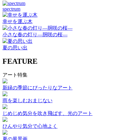
spectrum
幸せを運ぶ木
小さな春の灯り―胴咲の桜―
夏の思い出
FEATURE
アート特集
新緑の季節にぴったりなアート
雨を楽しむおまじない
じめじめ気分を吹き飛ばす、光のアート
ひんやり気分で心地よく
夏の風景画